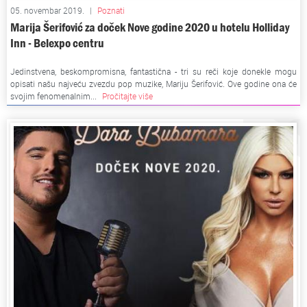
05. novembar 2019.
|
Poznati
Marija Šerifović za doček Nove godine 2020 u hotelu Holliday
Inn - Belexpo centru
Jedinstvena, beskompromisna, fantastična - tri su reči koje donekle mogu
opisati našu najveću zvezdu pop muzike, Mariju Šerifović. Ove godine ona će
svojim fenomenalnim...
Pročitajte više