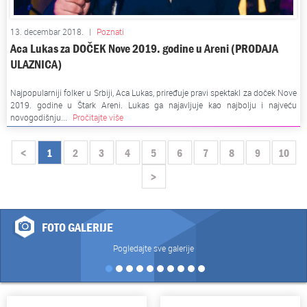
13. decembar 2018.
|
Poznati
Aca Lukas za DOČEK Nove 2019. godine u Areni (PRODAJA
ULAZNICA)
Najpopularniji folker u Srbiji, Aca Lukas, priređuje pravi spektakl za doček Nove
2019. godine u Štark Areni. Lukas ga najavljuje kao najbolju i najveću
novogodišnju...
Pročitajte više
<
1
2
3
4
5
6
7
8
9
10
>
FOTO GALERIJE
Pogledajte sve galerije