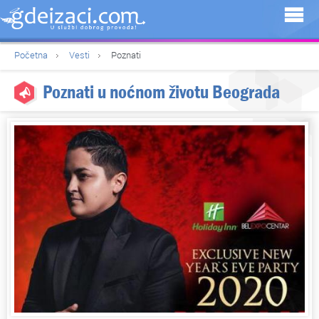
Početna
Vesti
Poznati
Poznati u noćnom životu Beograda