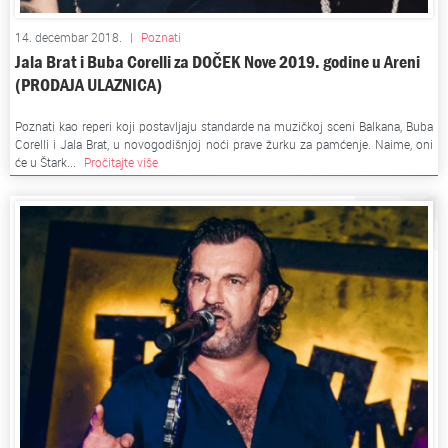
14. decembar 2018.
|
Poznati
Jala Brat i Buba Corelli za DOČEK Nove 2019. godine u Areni
(PRODAJA ULAZNICA)
Poznati kao reperi koji postavljaju standarde na muzičkoj sceni Balkana, Buba
Corelli i Jala Brat, u novogodišnjoj noći prave žurku za pamćenje. Naime, oni
će u Štark...
Pročitajte više