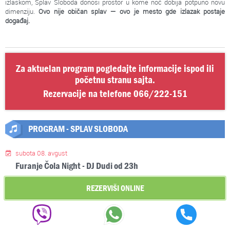
izlaskom, Splav Sloboda donosi prostor u kome noć dobija potpuno novu
dimenziju.
Ovo nije običan splav — ovo je mesto gde izlazak postaje
događaj.
Za aktuelan program pogledajte informacije ispod ili
početnu stranu sajta.
Rezervacije na telefone
066/222-151
PROGRAM - SPLAV SLOBODA
subota 08. avgust
Furanje Čola Night - DJ Dudi od 23h
REZERVIŠI ONLINE