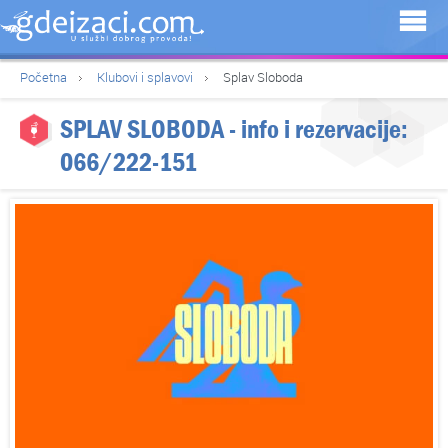
Početna
Klubovi i splavovi
Splav Sloboda
SPLAV SLOBODA
- info i rezervacije:
066/222-151