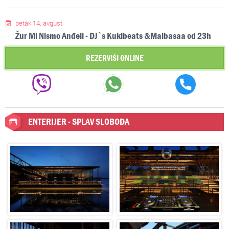
petak 14. avgust
Žur Mi Nismo Anđeli - DJ`s Kukibeats &Malbasaa od 23h
REZERVIŠI ONLINE
ENTERIJER - SPLAV SLOBODA