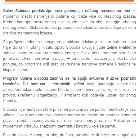
Splav Sloboda
predstavlja novu generaciju noćnog provoda na reci
—
moderno mesto namenjeno ljudima koji traže više od klasičnog izlaska.
Kreiran kao spoj savremenog dizajna, vrhunske muzike i energije urbanog
noćnog života, Sloboda donosi potpuno novo iskustvo provoda koje pomera
granice standardnog izlaska.
Sa pažljivo uređenim enterijerom, atraktivnom lokacijom i atmosferom koja
traje do ranih jutarnjih sati, Splav Sloboda okuplja ljude željne kvalitetne
zabave, dobre muzike i autentične energije. Svaki detalj prostora osmišljen
je tako da stvori intenzivan doživljaj — od rasvete i ozvučenja, preko barske
ponude, do programa koji prati savremene trendove domaće i regionalne
klupske scene.
Program Splava Sloboda zasniva se na spoju aktuelne muzike, poznatih
izvođača, DJ nastupa i tematskih večeri
koje garantuju dinamičnu
atmosferu tokom cele sezone. Mesto je namenjeno svima koji žele ozbiljan
provod, kvalitetnu organizaciju i ambijent koji ostavlja utisak od prvog
trenutka.
Sloboda nije nastavak stare priče niti pokušaj da se ponovi nešto što je već
viđeno. Ovo je potpuno novi koncept nastao sa idejom da postane jedno od
glavnih mesta noćnog života i simbol nove energije na reci. Fokus je na
modernom pristupu, snažnom identitetu i iskustvu koje se pamti.
Bilo da dolazite zbog muzike, društva, atmosfere ili želje za drugačijim