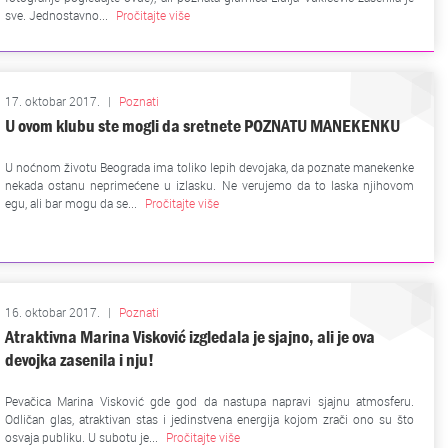
sve. Jednostavno...
Pročitajte više
17. oktobar 2017.
|
Poznati
U ovom klubu ste mogli da sretnete POZNATU MANEKENKU
U noćnom životu Beograda ima toliko lepih devojaka, da poznate manekenke
nekada ostanu neprimećene u izlasku. Ne verujemo da to laska njihovom
egu, ali bar mogu da se...
Pročitajte više
16. oktobar 2017.
|
Poznati
Atraktivna Marina Visković izgledala je sjajno, ali je ova
devojka zasenila i nju!
Pevačica Marina Visković gde god da nastupa napravi sjajnu atmosferu.
Odličan glas, atraktivan stas i jedinstvena energija kojom zrači ono su što
osvaja publiku. U subotu je...
Pročitajte više