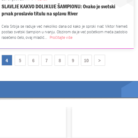
SLAVLJE KAKVO DOLIKUJE ŠAMPIONU: Ovako je svetski
prvak proslavio titulu na splavu River
Cela Srbija se raduje već nekoliko dana od kako je sprski rvač Viktor Nemeš
postao svetski šampion u rvanju. Obzirom da je već početkom meča zadobio
rasečeno čelo, ovaj mladić...
Pročitajte više
4
5
6
7
8
9
10
>