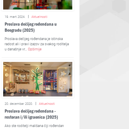
19. mart 2024.
Aktuelnosti
Proslava dečijeg rođendana u
Beogradu (2025)
Proslava dečijeg rođendana je istinska
radost ali i pravi izazov za svakog roditelja
u današnje vr…
Opširnije
20. decembar 2020.
Aktuelnosti
Proslava dečijeg rođendana -
restoran i/ili igraonica (2025)
Ako ste roditelji mališana čiji rođendan