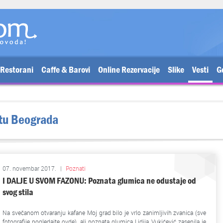
Restorani
Caffe & Barovi
Online Rezervacije
Slike
Vesti
G
otu Beograda
07. novembar 2017.
|
Poznati
I DALJE U SVOM FAZONU: Poznata glumica ne odustaje od
svog stila
Na svečanom otvaranju kafane Moj grad bilo je vrlo zanimljivih zvanica (sve
fotografije pogledajte ovde), ali poznata glumica Lidija Vukićević zasenila je