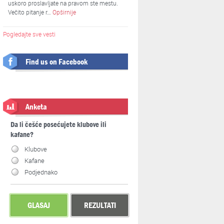
uskoro proslavljate na pravom ste mestu.
Večito pitanje r…
Opširnije
Pogledajte sve vesti
Find us on Facebook
Anketa
Da li češće posećujete klubove ili
kafane?
Klubove
Kafane
Podjednako
GLASAJ
REZULTATI