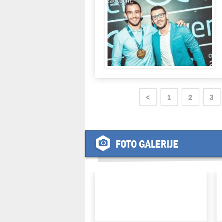
<
1
2
3
FOTO GALERIJE