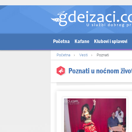
Početna
Kafane
Klubovi i splavovi
Početna
Vesti
Poznati
Poznati u noćnom živ