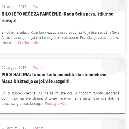
31. avgust 2017.
|
Poznati
BILO JE TO VEČE ZA PAMĆENJE: Kada Seka peva, štikle se
izuvaju!
Sinoć je na splavu River bio nezaboravan provod! Za to je bila zaslužna Seka
Aleksić sa svojim sjajnim i energičnim nastupom. Pevačica je za ovu priliku
izabrala...
Pročitajte više
29. avgust 2017.
|
Poznati
PUCA HALJINA: Taman kada pomislite da ste videli sve,
Maca Diskrecija se još više razgoliti
Eh, ti duboki dekoltei. Milina za muške oči. U noćnom životu Beograda
dominiraju na sve strane. U tome naravno nema ništa loše, sve dok ne
revazilazi granicu dobrog...
Pročitajte više
28. avgust 2017.
|
Poznati