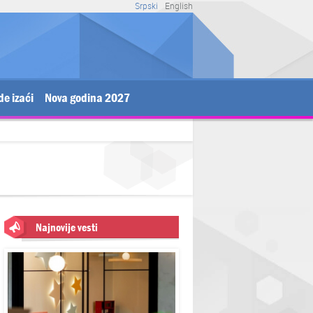
Srpski
English
de izaći
Nova godina 2027
Najnovije vesti