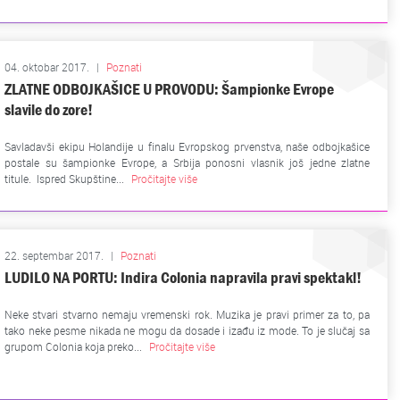
04. oktobar 2017.
|
Poznati
ZLATNE ODBOJKAŠICE U PROVODU: Šampionke Evrope
slavile do zore!
Savladavši ekipu Holandije u finalu Evropskog prvenstva, naše odbojkašice
postale su šampionke Evrope, a Srbija ponosni vlasnik još jedne zlatne
titule. Ispred Skupštine...
Pročitajte više
22. septembar 2017.
|
Poznati
LUDILO NA PORTU: Indira Colonia napravila pravi spektakl!
Neke stvari stvarno nemaju vremenski rok. Muzika je pravi primer za to, pa
tako neke pesme nikada ne mogu da dosade i izađu iz mode. To je slučaj sa
grupom Colonia koja preko...
Pročitajte više