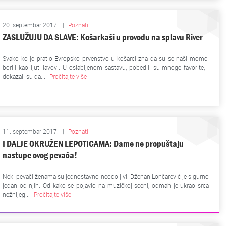
20. septembar 2017.
|
Poznati
ZASLUŽUJU DA SLAVE: Košarkaši u provodu na splavu River
Svako ko je pratio Evropsko prvenstvo u košarci zna da su se naši momci
borili kao ljuti lavovi. U oslabljenom sastavu, pobedili su mnoge favorite, i
dokazali su da...
Pročitajte više
11. septembar 2017.
|
Poznati
I DALJE OKRUŽEN LEPOTICAMA: Dame ne propuštaju
nastupe ovog pevača!
Neki pevači ženama su jednostavno neodoljivi. Dženan Lončarević je sigurno
jedan od njih. Od kako se pojavio na muzičkoj sceni, odmah je ukrao srca
nežnijeg...
Pročitajte više