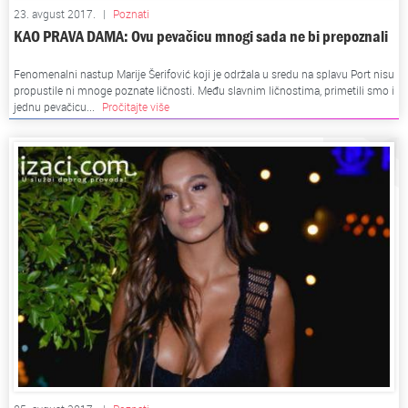
23. avgust 2017.
|
Poznati
KAO PRAVA DAMA: Ovu pevačicu mnogi sada ne bi prepoznali
Fenomenalni nastup Marije Šerifović koji je održala u sredu na splavu Port nisu
propustile ni mnoge poznate ličnosti. Među slavnim ličnostima, primetili smo i
jednu pevačicu...
Pročitajte više