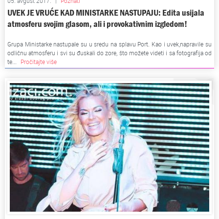
05. avgust 2017.
|
Poznati
UVEK JE VRUĆE KAD MINISTARKE NASTUPAJU: Edita usijala
atmosferu svojim glasom, ali i provokativnim izgledom!
Grupa Ministarke nastupale su u sredu na splavu Port. Kao i uvek,napravile su
odličnu atmosferu i svi su đuskali do zore, što možete videti i sa fotografija od
te...
Pročitajte više