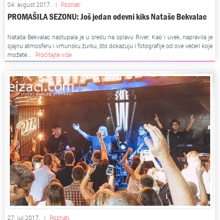
04. avgust 2017.
|
Poznati
PROMAŠILA SEZONU: Još jedan odevni kiks Nataše Bekvalac
Nataša Bekvalac nastupala je u sredu na splavu River. Kao i uvek, napravila je
sjajnu atmosferu i vrhunsku žurku, što dokazuju i fotografije od ove večeri koje
možete...
Pročitajte više
27. jul 2017.
|
Poznati