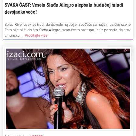
SVAKA ČAST: Vesela Slađa Allegro ulepšala budućoj mladi
devojačko veče!
Splav River uvek se trudi da dovede najbolje izvođače sa naše muzičke scene.
Zato nije ni čudo što Slađa Allegro tamo često nastupa, jer je poznato da pravi
vrhunsku...
Pročitajte više
10. jul 2017.
|
Poznati