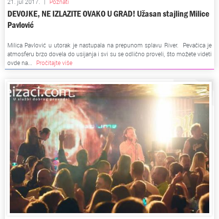
21. jul 2017.
|
Poznati
DEVOJKE, NE IZLAZITE OVAKO U GRAD! Užasan stajling Milice
Pavlović
Milica Pavlović u utorak je nastupala na prepunom splavu River. Pevačica je
atmosferu brzo dovela do usijanja i svi su se odlično proveli, što možete videti
ovde na...
Pročitajte više