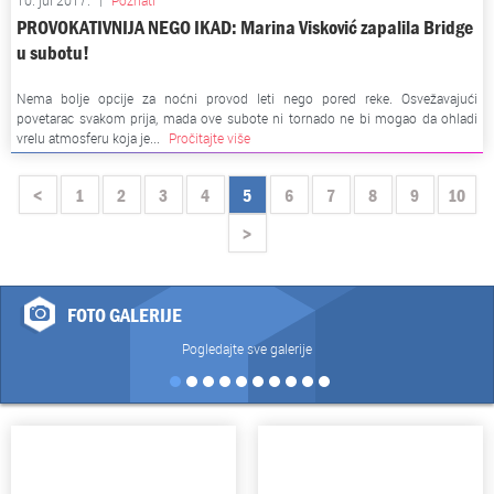
PROVOKATIVNIJA NEGO IKAD: Marina Visković zapalila Bridge
u subotu!
Nema bolje opcije za noćni provod leti nego pored reke. Osvežavajući
povetarac svakom prija, mada ove subote ni tornado ne bi mogao da ohladi
vrelu atmosferu koja je...
Pročitajte više
<
1
2
3
4
5
6
7
8
9
10
>
FOTO GALERIJE
Pogledajte sve galerije