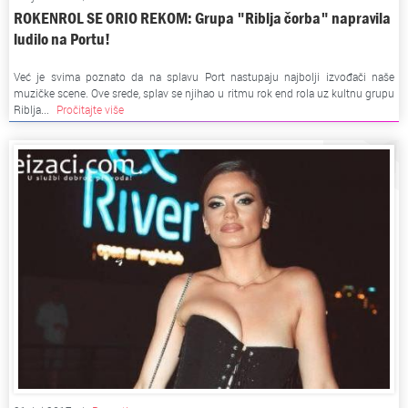
ROKENROL SE ORIO REKOM: Grupa "Riblja čorba" napravila
ludilo na Portu!
Već je svima poznato da na splavu Port nastupaju najbolji izvođači naše
muzičke scene. Ove srede, splav se njihao u ritmu rok end rola uz kultnu grupu
Riblja...
Pročitajte više