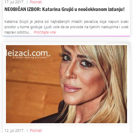
17. jul 2017.
|
Poznati
NEOBIČAN IZBOR: Katarina Grujić u neočekivanom izdanju!
Katarina Grujić je jedna od najtraženijih mladih pevačica, koja napuni svaki
prostor u kome gostuje. Ljudi vole da se provode na njenim nastupima i uvek
napravi odličnu...
Pročitajte više
12. jul 2017.
|
Poznati