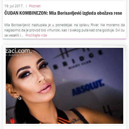
19. jul 2017.
|
Poznati
ČUDAN KOMBINEZON: Mia Borisavljević izgleda obožava rese
Mia Borisavljević nastupala je u ponedeljak na splavu River. Ne moramo da
naglasimo da je provod bio vrhunski, kao i svakog puta kad ona gostuje. Svi su
se veselili i...
Pročitajte više