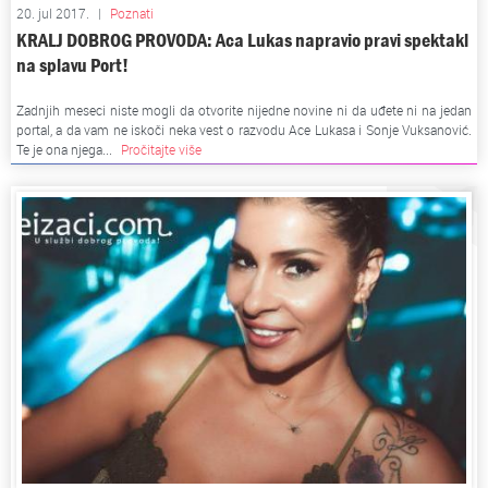
20. jul 2017.
|
Poznati
KRALJ DOBROG PROVODA: Aca Lukas napravio pravi spektakl
na splavu Port!
Zadnjih meseci niste mogli da otvorite nijedne novine ni da uđete ni na jedan
portal, a da vam ne iskoči neka vest o razvodu Ace Lukasa i Sonje Vuksanović.
Te je ona njega...
Pročitajte više