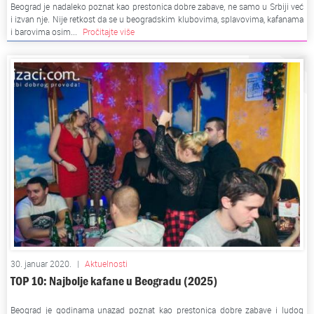
Beograd je nadaleko poznat kao prestonica dobre zabave, ne samo u Srbiji već
i izvan nje. Nije retkost da se u beogradskim klubovima, splavovima, kafanama
i barovima osim...
Pročitajte više
30. januar 2020.
|
Aktuelnosti
TOP 10: Najbolje kafane u Beogradu (2025)
Beograd je godinama unazad poznat kao prestonica dobre zabave i ludog