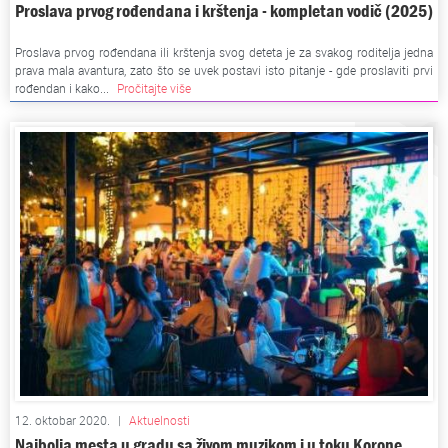
Proslava prvog rođendana i krštenja - kompletan vodič (2025)
Proslava prvog rođendana ili krštenja svog deteta je za svakog roditelja jedna
prava mala avantura, zato što se uvek postavi isto pitanje - gde proslaviti prvi
rođendan i kako...
Pročitajte više
12. oktobar 2020.
|
Aktuelnosti
Najbolja mesta u gradu sa živom muzikom i u toku Korone