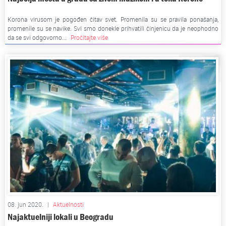
Korona virusom je pogođen čitav svet. Promenila su se pravila ponašanja,
promenile su se navike. Svi smo donekle prihvatili činjenicu da je neophodno
da se svi odgovorno...
Pročitajte više
08. jun 2020.
|
Aktuelnosti
Najaktuelniji lokali u Beogradu