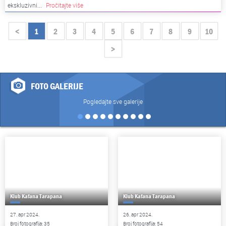
ekskluzivni...
Pročitajte više
<
1
2
3
4
5
6
7
8
9
10
>
FOTO GALERIJE
Pogledajte sve galerije
Klub Kafana Tarapana
Klub Kafana Tarapana
27. apr 2024.
26. apr 2024.
Broj fotografija: 35
Broj fotografija: 54