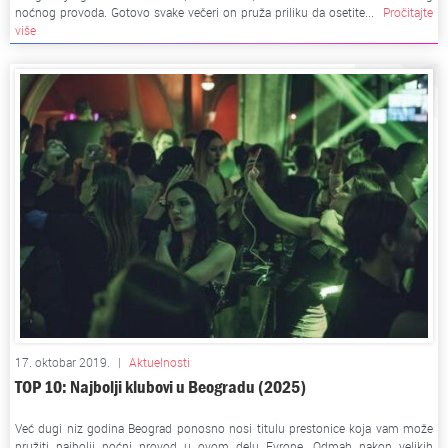
noćnog provoda. Gotovo svake večeri on pruža priliku da osetite...
Pročitajte
više
17. oktobar 2019.
|
Aktuelnosti
TOP 10: Najbolji klubovi u Beogradu (2025)
Već dugi niz godina Beograd ponosno nosi titulu prestonice koja vam može
pružiti najbolji noćni provod u ovom delu Evrope. Odmah nakon velikih