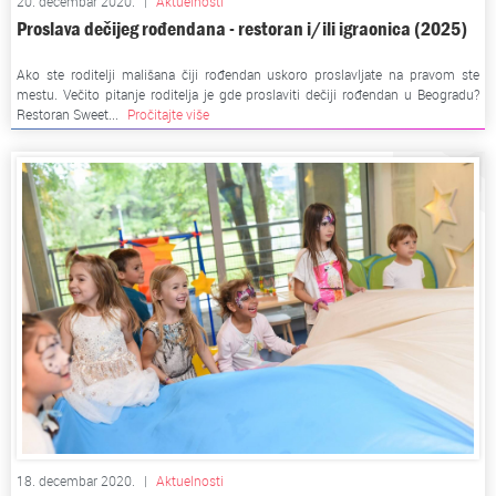
20. decembar 2020.
|
Aktuelnosti
Proslava dečijeg rođendana - restoran i/ili igraonica (2025)
Ako ste roditelji mališana čiji rođendan uskoro proslavljate na pravom ste
mestu. Večito pitanje roditelja je gde proslaviti dečiji rođendan u Beogradu?
Restoran Sweet...
Pročitajte više
18. decembar 2020.
|
Aktuelnosti