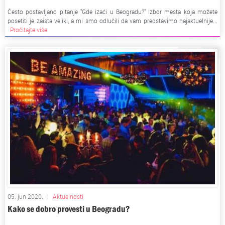
Često postavljano pitanje "Gde izaći u Beogradu?" Izbor mesta koja možete
posetiti je zaista veliki, a mi smo odlučili da vam predstavimo najaktuelnije...
Pročitajte više
05. jun 2020.
|
Aktuelnosti
Kako se dobro provesti u Beogradu?