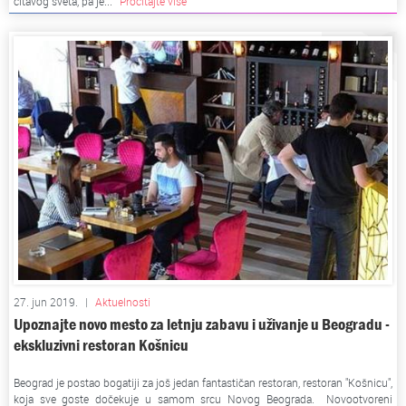
čitavog sveta, pa je...
Pročitajte više
27. jun 2019.
|
Aktuelnosti
Upoznajte novo mesto za letnju zabavu i uživanje u Beogradu -
ekskluzivni restoran Košnicu
Beograd je postao bogatiji za još jedan fantastičan restoran, restoran "Košnicu",
koja sve goste dočekuje u samom srcu Novog Beograda. Novootvoreni