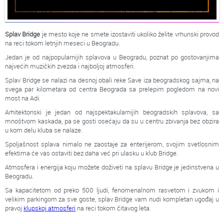
Splav Bridge
je mesto koje ne smete izostaviti ukoliko želite vrhunski provod
na reci tokom letnjih meseci u Beogradu.
Jedan je od najpopularnijih splavova u Beogradu, poznat po gostovanjima
najvećih muzičkih zvezda i najboljoj atmosferi.
Splav Bridge se nalazi na desnoj obali reke Save iza beogradskog sajma, na
svega par kilometara od centra Beograda sa prelepim pogledom na novi
most na Adi.
Arhitektonski je jedan od najspektakularnijih beogradskih splavova, sa
mnoštvom kaskada, pa se gosti osećaju da su u centru zbivanja bez obzira
u kom delu kluba se nalaze.
Spoljašnost splava nimalo ne zaostaje za enterijerom, svojim svetlosnim
efektima će vas ostaviti bez daha već pri ulasku u klub Bridge.
Atmosfera i energija koju možete doživeti na splavu Bridge je jedinstvena u
Beogradu.
Sa kapacitetom od preko 500 ljudi, fenomenalnom rasvetom i zvukom i
velikim parkingom za sve goste, splav Bridge vam nudi kompletan ugođaj u
pravoj
klupskoj atmosferi
na reci tokom čitavog leta.