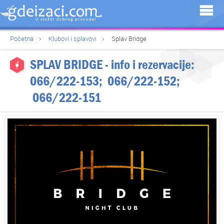
Početna
Klubovi i splavovi
Splav Bridge
SPLAV BRIDGE
- info i rezervacije:
066/222-153
;
066/222-152
;
066/222-151