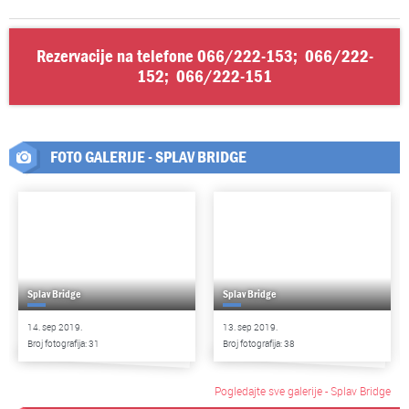
Rezervacije na telefone
066/222-153
;
066/222-
152
;
066/222-151
FOTO GALERIJE - SPLAV BRIDGE
Splav Bridge
Splav Bridge
14. sep 2019.
13. sep 2019.
Broj fotografija: 31
Broj fotografija: 38
Pogledajte sve galerije - Splav Bridge