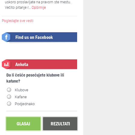
uskoro proslavljate na pravom ste mestu.
Večito pitanje r…
Opširnije
Pogledajte sve vesti
Find us on Facebook
Anketa
Da li češće posećujete klubove ili
kafane?
Klubove
Kafane
Podjednako
GLASAJ
REZULTATI