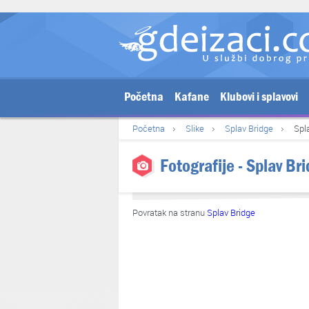
Početna
Kafane
Klubovi i splavovi
Početna
Slike
Splav Bridge
Spl
Fotografije - Splav Br
Povratak na stranu
Splav Bridge