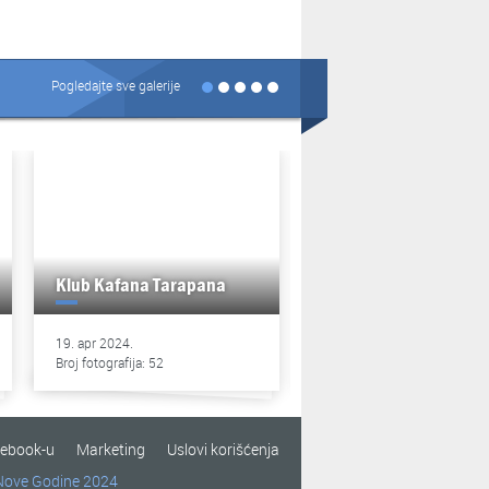
Pogledajte sve galerije
Klub Kafana Tarapana
Klub Kafana Tarapan
19. apr 2024.
13. apr 2024.
Broj fotografija: 52
Broj fotografija: 49
cebook-u
Marketing
Uslovi korišćenja
Nove Godine 2024