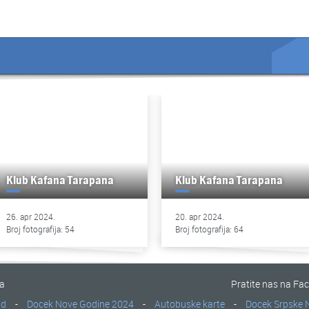
Klub Kafana Tarapana
Klub Kafana Tarapana
26. apr 2024.
20. apr 2024.
Broj fotografija: 54
Broj fotografija: 64
na
Pratite nas na Fa
ad
-
Docek Nove Godine 2024
-
Autobuske karte
-
Docek Srpske 