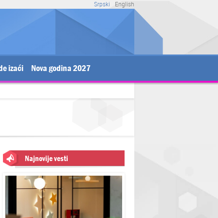
Srpski
English
de izaći
Nova godina 2027
Najnovije vesti