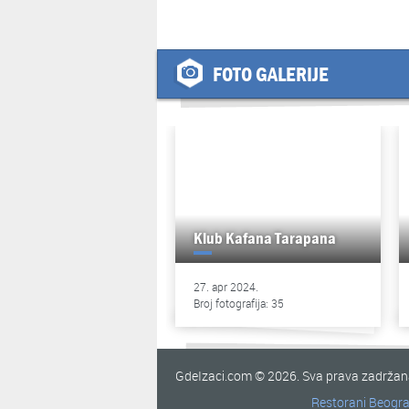
FOTO GALERIJE
Klub Kafana Tarapana
27. apr 2024.
Broj fotografija: 35
GdeIzaci.com © 2026. Sva prava zadrža
Restorani Beogr