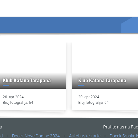
Klub Kafana Tarapana
Klub Kafana Tarapana
26. apr 2024.
20. apr 2024.
Broj fotografija: 54
Broj fotografija: 64
na
Pratite nas na Fa
ad
-
Docek Nove Godine 2024
-
Autobuske karte
-
Docek Srpske 