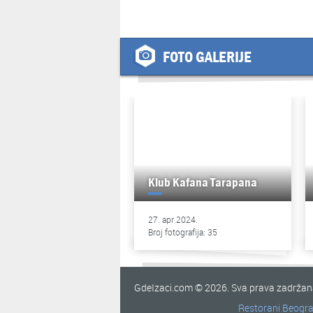
FOTO GALERIJE
Klub Kafana Tarapana
27. apr 2024.
Broj fotografija: 35
GdeIzaci.com © 2026. Sva prava zadrža
Restorani Beogr