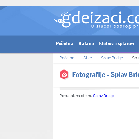
Početna
Kafane
Klubovi i splavovi
Početna
Slike
Splav Bridge
Spl
Fotografije - Splav Br
Povratak na stranu
Splav Bridge