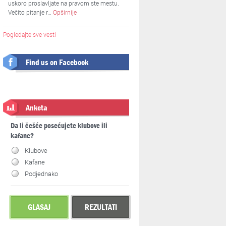
uskoro proslavljate na pravom ste mestu.
Večito pitanje r…
Opširnije
Pogledajte sve vesti
Find us on Facebook
Anketa
Da li češće posećujete klubove ili
kafane?
Klubove
Kafane
Podjednako
GLASAJ
REZULTATI