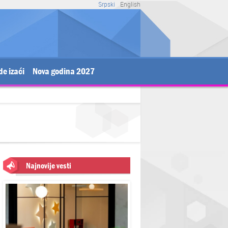
Srpski
English
de izaći
Nova godina 2027
Najnovije vesti