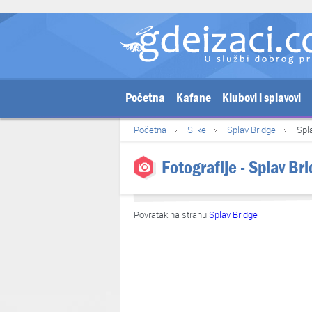
Početna
Kafane
Klubovi i splavovi
Početna
Slike
Splav Bridge
Spl
Fotografije - Splav Br
Povratak na stranu
Splav Bridge