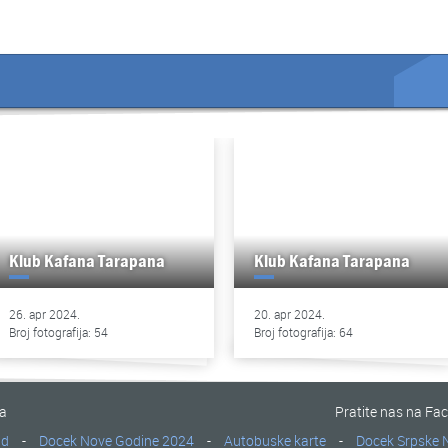
Klub Kafana Tarapana
Klub Kafana Tarapana
26. apr 2024.
20. apr 2024.
Broj fotografija: 54
Broj fotografija: 64
na
Pratite nas na Fa
ad
-
Docek Nove Godine 2024
-
Autobuske karte
-
Docek Srpske 