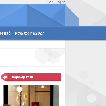
Srpski
English
de izaći
Nova godina 2027
Najnovije vesti