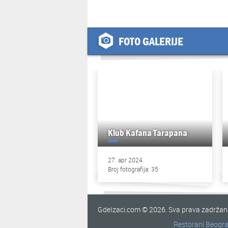
FOTO GALERIJE
Klub Kafana Tarapana
27. apr 2024.
Broj fotografija: 35
GdeIzaci.com © 2026. Sva prava zadrža
Restorani Beogr