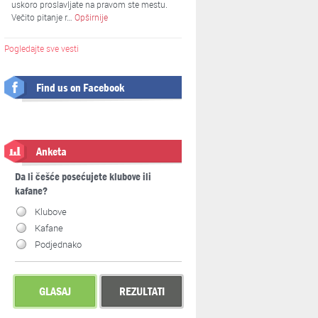
uskoro proslavljate na pravom ste mestu.
Večito pitanje r…
Opširnije
Pogledajte sve vesti
Find us on Facebook
Anketa
Da li češće posećujete klubove ili
kafane?
Klubove
Kafane
Podjednako
GLASAJ
REZULTATI