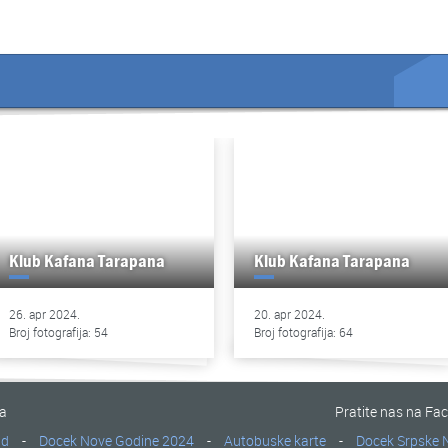
Klub Kafana Tarapana
Klub Kafana Tarapana
26. apr 2024.
20. apr 2024.
Broj fotografija: 54
Broj fotografija: 64
na
Pratite nas na Fa
ad
-
Docek Nove Godine 2024
-
Autobuske karte
-
Docek Srpske 