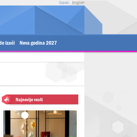
Srpski
English
de izaći
Nova godina 2027
Najnovije vesti