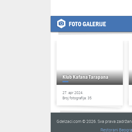
FOTO GALERIJE
Klub Kafana Tarapana
27. apr 2024.
Broj fotografija: 35
GdeIzaci.com © 2026. Sva prava zadrža
Restorani Beogr