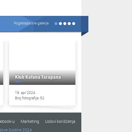
Pogledajte sve galerije
Klub Kafana Tarapana
Klub Kafana Tarapan
19. apr 2024.
13. apr 2024.
Broj fotografija: 52
Broj fotografija: 49
cebook-u
Marketing
Uslovi korišćenja
Nove Godine 2024