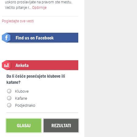
uskoro proslavljate na pravom ste mestu.
Večito pitanje r…
Opširnije
Pogledajte sve vesti
Find us on Facebook
Anketa
Da li češće posećujete klubove ili
kafane?
Klubove
Kafane
Podjednako
GLASAJ
REZULTATI