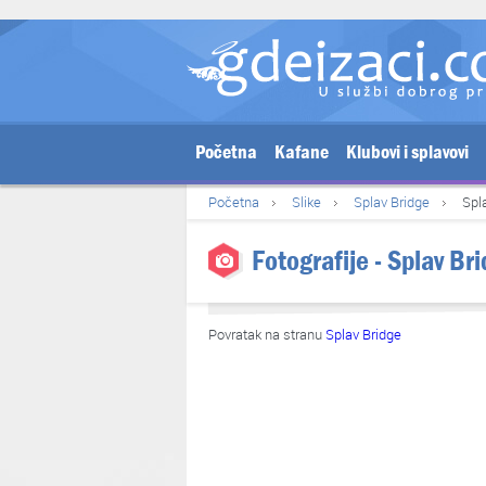
Početna
Kafane
Klubovi i splavovi
Početna
Slike
Splav Bridge
Spl
Fotografije - Splav Br
Povratak na stranu
Splav Bridge