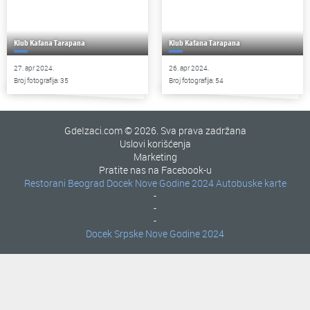
Klub Kafana Tarapana
Klub Kafana Tarapana
27. apr 2024.
26. apr 2024.
Broj fotografija: 35
Broj fotografija: 54
GdeIzaci.com © 2026. Sva prava zadržana
Uslovi korišćenja
Marketing
Pratite nas na Facebook-u
Restorani Beograd
Docek Nove Godine 2024
Autobuske karte
-
-
-
Docek Srpske Nove Godine 2024