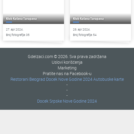
Klub Kafana Tarapana
Klub Kafana Tarapana
27. apr 2024.
26. apr 2024.
Broj fotografija: 35
Broj fotografija: 54
GdeIzaci.com © 2026. Sva prava zadržana
Uslovi korišćenja
Marketing
Pratite nas na Facebook-u
Restorani Beograd
Docek Nove Godine 2024
Autobuske karte
-
-
-
Docek Srpske Nove Godine 2024