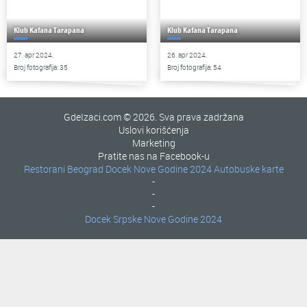
Klub Kafana Tarapana
Klub Kafana Tarapana
27. apr 2024.
26. apr 2024.
Broj fotografija: 35
Broj fotografija: 54
GdeIzaci.com © 2026. Sva prava zadržana
Uslovi korišćenja
Marketing
Pratite nas na Facebook-u
Restorani Beograd
Docek Nove Godine 2024
Autobuske karte
-
-
-
Docek Srpske Nove Godine 2024