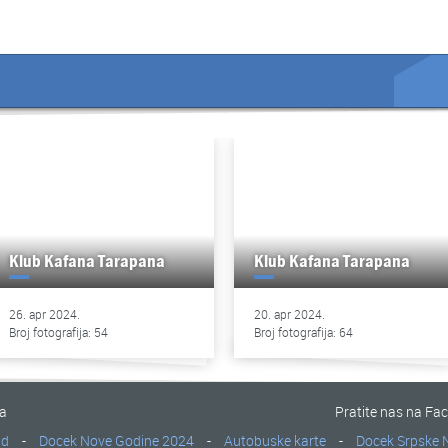
Klub Kafana Tarapana
Klub Kafana Tarapana
26. apr 2024.
20. apr 2024.
Broj fotografija: 54
Broj fotografija: 64
na
Pratite nas na Fa
ad
-
Docek Nove Godine 2024
-
Autobuske karte
-
Docek Srpske 