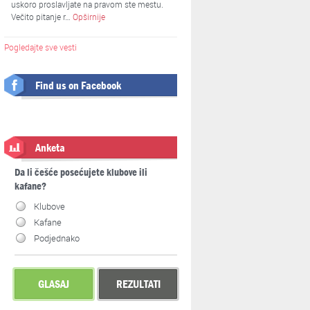
uskoro proslavljate na pravom ste mestu.
Večito pitanje r…
Opširnije
Pogledajte sve vesti
Find us on Facebook
Anketa
Da li češće posećujete klubove ili
kafane?
Klubove
Kafane
Podjednako
GLASAJ
REZULTATI