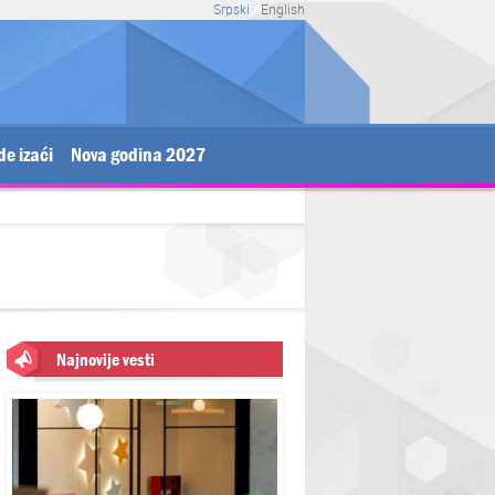
Srpski
English
de izaći
Nova godina 2027
Najnovije vesti