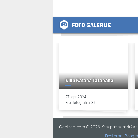
FOTO GALERIJE
Klub Kafana Tarapana
27. apr 2024.
Broj fotografija: 35
GdeIzaci.com © 2026. Sva prava zadrža
Restorani Beogr