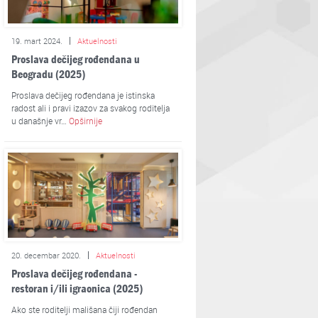
19. mart 2024.
Aktuelnosti
Proslava dečijeg rođendana u
Beogradu (2025)
Proslava dečijeg rođendana je istinska
radost ali i pravi izazov za svakog roditelja
u današnje vr…
Opširnije
20. decembar 2020.
Aktuelnosti
Proslava dečijeg rođendana -
restoran i/ili igraonica (2025)
Ako ste roditelji mališana čiji rođendan