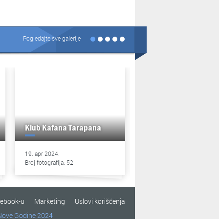
Pogledajte sve galerije
Klub Kafana Tarapana
Klub Kafana Tarapan
19. apr 2024.
13. apr 2024.
Broj fotografija: 52
Broj fotografija: 49
cebook-u
Marketing
Uslovi korišćenja
Nove Godine 2024