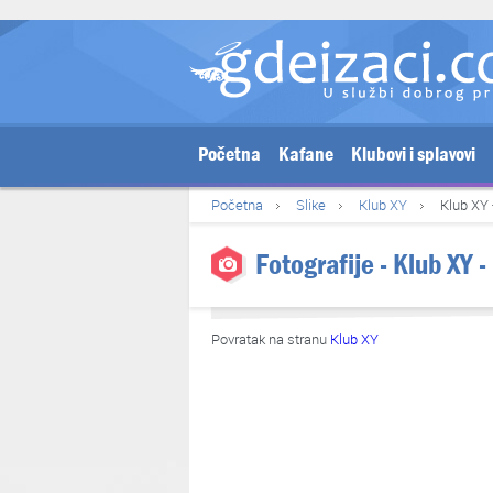
Početna
Kafane
Klubovi i splavovi
Početna
Slike
Klub XY
Klub XY 
Fotografije - Klub XY 
Povratak na stranu
Klub XY