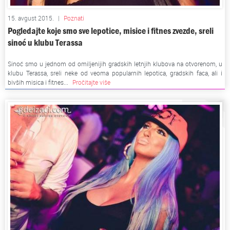
15. avgust 2015.
|
Poznati
Pogledajte koje smo sve lepotice, misice i fitnes zvezde, sreli
sinoć u klubu Terassa
Sinoć smo u jednom od omiljenijih gradskih letnjih klubova na otvorenom, u
klubu Terassa, sreli neke od veoma popularnih lepotica, gradskih faca, ali i
bivših misica i fitnes...
Pročitajte više