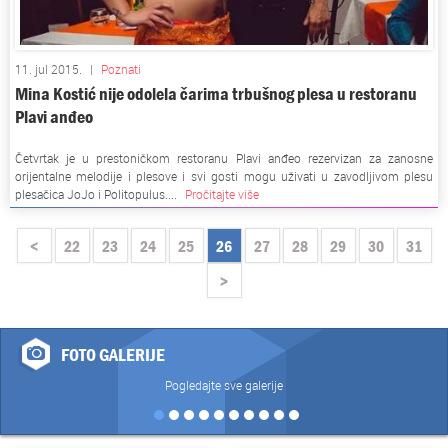
11. jul 2015.
|
Poznati
Mina Kostić nije odolela čarima trbušnog plesa u restoranu
Plavi anđeo
Četvrtak je u prestoničkom restoranu Plavi anđeo rezervizan za zanosne
orijentalne melodije i plesove i svi gosti mogu uživati u zavodljivom plesu
plesačica JoJo i Politopulus....
Pročitajte više
<
22
23
24
25
26
27
28
29
30
31
>
FOTO GALERIJE
Pogledajte sve galerije