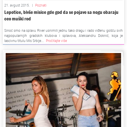
21. avgust 2015.
|
Poznati
Lepotice, bivše misice gde god da se pojave sa nogu obaraju
ceo muški rod
Sinoć smo na splavu River usnimili jednu tako dragu i rado viđenu gošću svih
najpopularnijih gradskih klubova i splavova, Aleksandru Doknić, koja je
lascivnu titulu Mis Srbije...
Pročitajte više