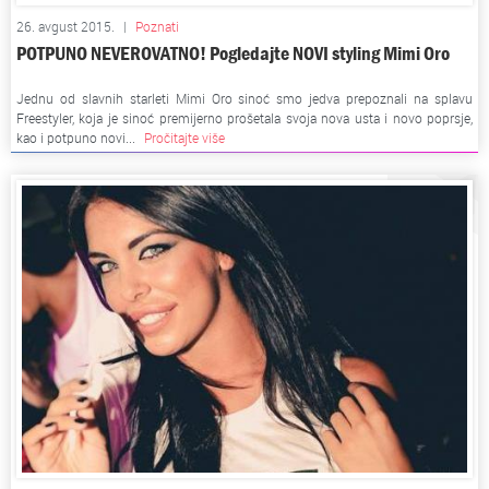
26. avgust 2015.
|
Poznati
POTPUNO NEVEROVATNO! Pogledajte NOVI styling Mimi Oro
Jednu od slavnih starleti Mimi Oro sinoć smo jedva prepoznali na splavu
Freestyler, koja je sinoć premijerno prošetala svoja nova usta i novo poprsje,
kao i potpuno novi...
Pročitajte više