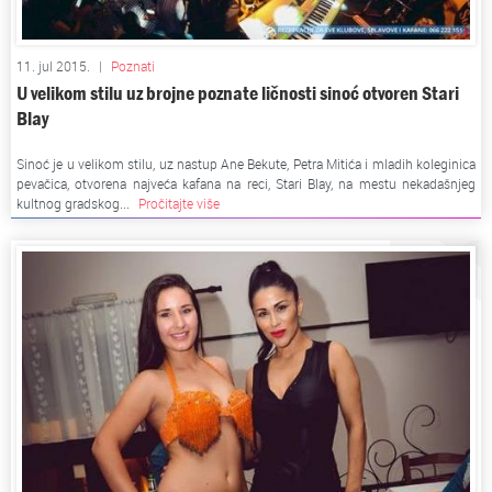
11. jul 2015.
|
Poznati
U velikom stilu uz brojne poznate ličnosti sinoć otvoren Stari
Blay
Sinoć je u velikom stilu, uz nastup Ane Bekute, Petra Mitića i mladih koleginica
pevačica, otvorena najveća kafana na reci, Stari Blay, na mestu nekadašnjeg
kultnog gradskog...
Pročitajte više