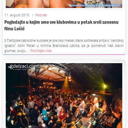
11. avgust 2015.
|
Poznati
Pogledajte u kojim smo sve klubovima u petak sreli zanosnu
Ninu Lečić
ž Čaršijske tabloidne kuloare je pre oko mesec dana potresala priča o "varoškoj
igračici" Atini Ferari u krilima Branislava Lečića, pa je pomenuti naš slavni
glumac, svoju...
Pročitajte više