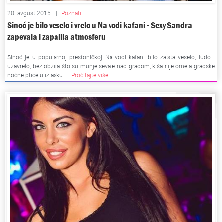
20. avgust 2015.
|
Poznati
Sinoć je bilo veselo i vrelo u Na vodi kafani - Sexy Sandra
zapevala i zapalila atmosferu
Sinoć je u popularnoj prestoničkoj Na vodi kafani bilo zaista veselo, ludo i
uzavrelo, bez obzira što su munje sevale nad gradom, kiša nije omela gradske
noćne ptice u izlasku...
Pročitajte više