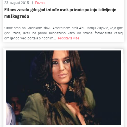
23. avgust 2015.
|
Poznati
Fitnes zvezda gde god izdađe uvek privuče pažnju i divljenje
muškog roda
Sinoć smo na Gradskom slavu Amsterdam sreli Anu Mariju Žujović, koja gde
god izađe, uvek ne prođe neopaženo kako od strane fotoaparata vašeg
omiljenog web portala o noćnim...
Pročitajte više