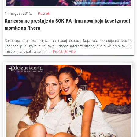
14. avgust 2015.
|
Poznati
Karleuša ne prestaje da ŠOKIRA - ima novu boju kose i zavodi
momke na Riveru
Šokantna muzička pojava na našoj estradi, koja već decenijama veoma
uspešno puni kako žute, tako i danas internet strane, čije slike prepljavljuju
mreže i uvek šokira svojim...
Pročitajte više