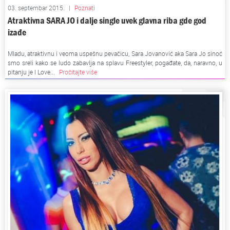
03. septembar 2015.
|
Poznati
Atraktivna SARA JO i dalje single uvek glavna riba gde god
izađe
Mladu, atraktivnu i veoma uspešnu pevačicu, Sara Jovanović aka Sara Jo sinoć
smo sreli kako se ludo zabavlja na splavu Freestyler, pogađate, da, naravno, u
pitanju je I Love...
Pročitajte više