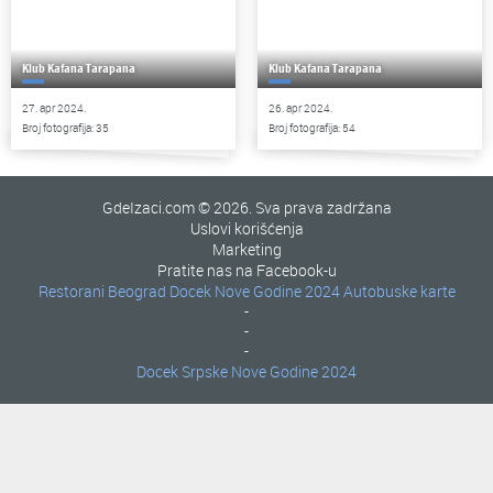
Klub Kafana Tarapana
Klub Kafana Tarapana
27. apr 2024.
26. apr 2024.
Broj fotografija: 35
Broj fotografija: 54
GdeIzaci.com © 2026. Sva prava zadržana
Uslovi korišćenja
Marketing
Pratite nas na Facebook-u
Restorani Beograd
Docek Nove Godine 2024
Autobuske karte
-
-
-
Docek Srpske Nove Godine 2024