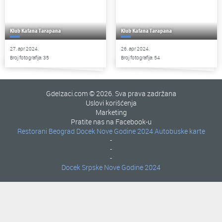
Klub Kafana Tarapana
Klub Kafana Tarapana
27. apr 2024.
26. apr 2024.
Broj fotografija: 35
Broj fotografija: 54
GdeIzaci.com © 2026. Sva prava zadržana
Uslovi korišćenja
Marketing
Pratite nas na Facebook-u
Restorani Beograd
Docek Nove Godine 2024
Autobuske karte
-
-
-
Docek Srpske Nove Godine 2024