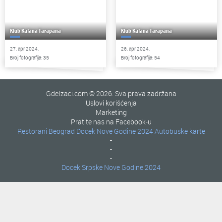
Klub Kafana Tarapana
Klub Kafana Tarapana
27. apr 2024.
26. apr 2024.
Broj fotografija: 35
Broj fotografija: 54
GdeIzaci.com © 2026. Sva prava zadržana
Uslovi korišćenja
Marketing
Pratite nas na Facebook-u
Restorani Beograd
Docek Nove Godine 2024
Autobuske karte
-
-
-
Docek Srpske Nove Godine 2024