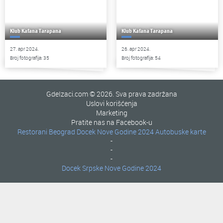
Klub Kafana Tarapana
Klub Kafana Tarapana
27. apr 2024.
26. apr 2024.
Broj fotografija: 35
Broj fotografija: 54
GdeIzaci.com © 2026. Sva prava zadržana
Uslovi korišćenja
Marketing
Pratite nas na Facebook-u
Restorani Beograd
Docek Nove Godine 2024
Autobuske karte
-
-
-
Docek Srpske Nove Godine 2024