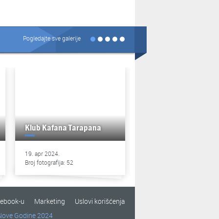
Pogledajte sve galerije
Klub Kafana Tarapana
Klub Kafana Tarapan
19. apr 2024.
13. apr 2024.
Broj fotografija: 52
Broj fotografija: 49
cebook-u
Marketing
Uslovi korišćenja
Nove Godine 2024