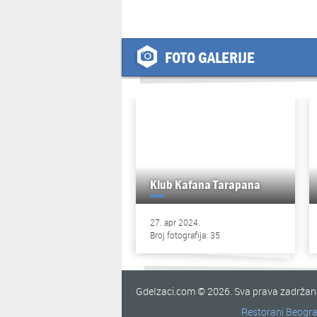
FOTO GALERIJE
Klub Kafana Tarapana
27. apr 2024.
Broj fotografija: 35
GdeIzaci.com © 2026. Sva prava zadrža
Restorani Beogr