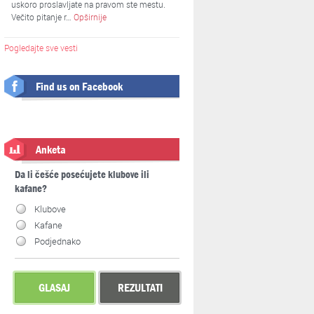
uskoro proslavljate na pravom ste mestu.
Večito pitanje r…
Opširnije
Pogledajte sve vesti
Find us on Facebook
Anketa
Da li češće posećujete klubove ili
kafane?
Klubove
Kafane
Podjednako
GLASAJ
REZULTATI