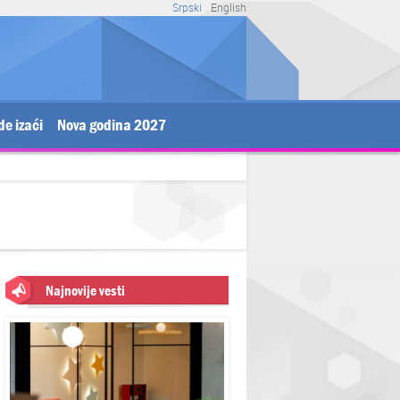
Srpski
English
de izaći
Nova godina 2027
Najnovije vesti