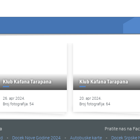
Klub Kafana Tarapana
Klub Kafana Tarapana
26. apr 2024.
20. apr 2024.
Broj fotografija: 54
Broj fotografija: 64
na
Pratite nas na Fa
ad
-
Docek Nove Godine 2024
-
Autobuske karte
-
Docek Srpske 