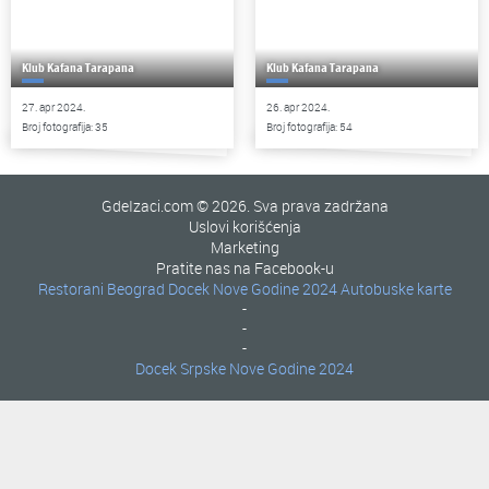
Klub Kafana Tarapana
Klub Kafana Tarapana
27. apr 2024.
26. apr 2024.
Broj fotografija: 35
Broj fotografija: 54
GdeIzaci.com © 2026. Sva prava zadržana
Uslovi korišćenja
Marketing
Pratite nas na Facebook-u
Restorani Beograd
Docek Nove Godine 2024
Autobuske karte
-
-
-
Docek Srpske Nove Godine 2024