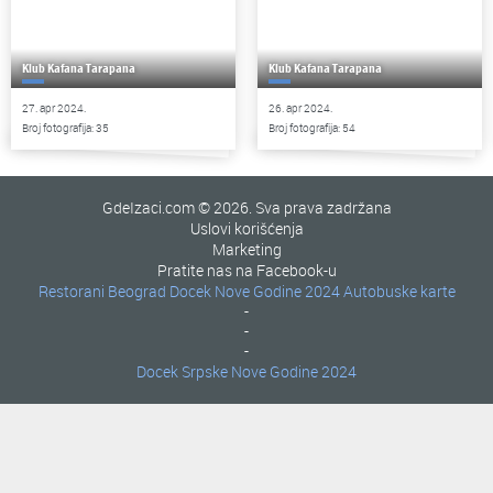
Klub Kafana Tarapana
Klub Kafana Tarapana
27. apr 2024.
26. apr 2024.
Broj fotografija: 35
Broj fotografija: 54
GdeIzaci.com © 2026. Sva prava zadržana
Uslovi korišćenja
Marketing
Pratite nas na Facebook-u
Restorani Beograd
Docek Nove Godine 2024
Autobuske karte
-
-
-
Docek Srpske Nove Godine 2024