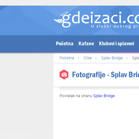
Početna
Kafane
Klubovi i splavovi
Početna
Slike
Splav Bridge
Spl
Fotografije - Splav Br
Povratak na stranu
Splav Bridge