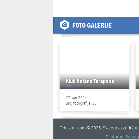
FOTO GALERIJE
Klub Kafana Tarapana
27. apr 2024.
Broj fotografija: 35
GdeIzaci.com © 2026. Sva prava zadrža
Restorani Beogr