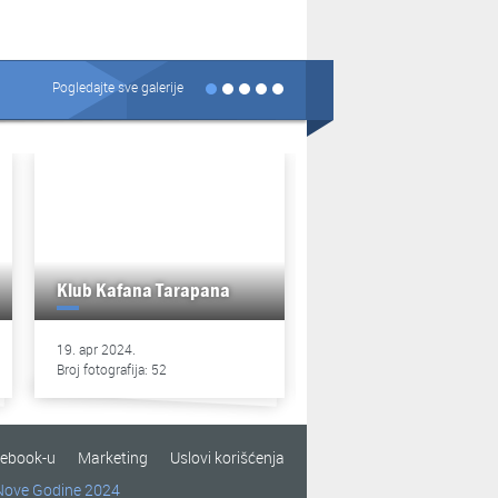
Pogledajte sve galerije
Klub Kafana Tarapana
Klub Kafana Tarapan
19. apr 2024.
13. apr 2024.
Broj fotografija: 52
Broj fotografija: 49
cebook-u
Marketing
Uslovi korišćenja
Nove Godine 2024