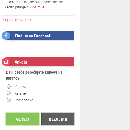
uskoro proslavljate na pravom ste mestu.
Večito pitanje r…
Opširnije
Pogledajte sve vesti
Find us on Facebook
Anketa
Da li češće posećujete klubove ili
kafane?
Klubove
Kafane
Podjednako
GLASAJ
REZULTATI