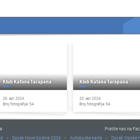
Klub Kafana Tarapana
Klub Kafana Tarapana
26. apr 2024.
20. apr 2024.
Broj fotografija: 54
Broj fotografija: 64
na
Pratite nas na Fa
ad
-
Docek Nove Godine 2024
-
Autobuske karte
-
Docek Srpske 