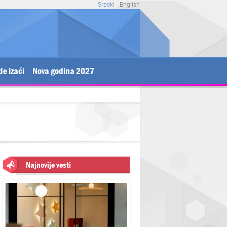
Srpski
English
de izaći
Nova godina 2027
Najnovije vesti