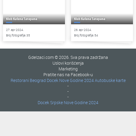
Klub Kafana Tarapana
Klub Kafana Tarapana
27. apr 2024.
26. apr 2024.
Broj fotografija: 35
Broj fotografija: 54
GdeIzaci.com © 2026. Sva prava zadržana
Uslovi korišćenja
Marketing
Pratite nas na Facebook-u
Restorani Beograd
Docek Nove Godine 2024
Autobuske karte
-
-
-
Docek Srpske Nove Godine 2024