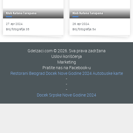
Klub Kafana Tarapana
Klub Kafana Tarapana
27. apr 2024.
26. apr 2024.
Broj fotografija: 35
Broj fotografija: 54
GdeIzaci.com © 2026. Sva prava zadržana
Uslovi korišćenja
Marketing
Pratite nas na Facebook-u
Restorani Beograd
Docek Nove Godine 2024
Autobuske karte
-
-
-
Docek Srpske Nove Godine 2024