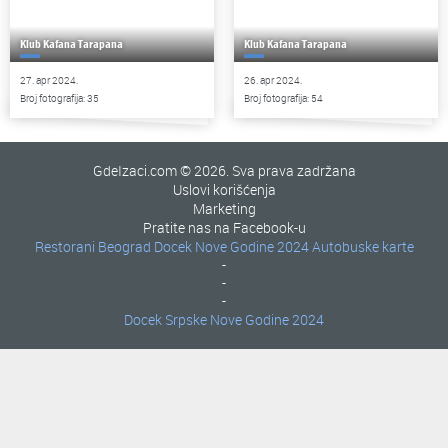
Klub Kafana Tarapana
Klub Kafana Tarapana
27. apr 2024.
26. apr 2024.
Broj fotografija: 35
Broj fotografija: 54
GdeIzaci.com © 2026. Sva prava zadržana
Uslovi korišćenja
Marketing
Pratite nas na Facebook-u
Restorani Beograd
Docek Nove Godine 2024
Autobuske karte
-
-
-
Docek Srpske Nove Godine 2024