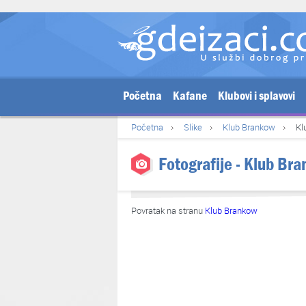
Početna
Kafane
Klubovi i splavovi
Početna
Slike
Klub Brankow
Kl
Fotografije - Klub Br
Povratak na stranu
Klub Brankow