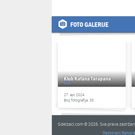
FOTO GALERIJE
Klub Kafana Tarapana
27. apr 2024.
Broj fotografija: 35
GdeIzaci.com © 2026. Sva prava zadrža
Restorani Beogr