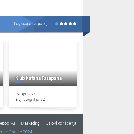
Pogledajte sve galerije
Klub Kafana Tarapana
Klub Kafana Tarapan
19. apr 2024.
13. apr 2024.
Broj fotografija: 52
Broj fotografija: 49
cebook-u
Marketing
Uslovi korišćenja
Nove Godine 2024