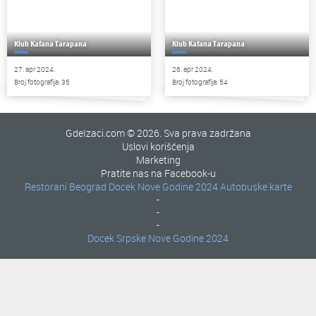
Klub Kafana Tarapana
Klub Kafana Tarapana
27. apr 2024.
26. apr 2024.
Broj fotografija: 35
Broj fotografija: 54
GdeIzaci.com © 2026. Sva prava zadržana
Uslovi korišćenja
Marketing
Pratite nas na Facebook-u
Restorani Beograd
Docek Nove Godine 2024
Autobuske karte
-
-
-
Docek Srpske Nove Godine 2024