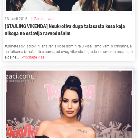
13. april 2016.
|
Zanimljivosti
[STAJLING VIKENDA] Neukrotiva duga talasasta kosa koja
nikoga ne ostavlja ravnodušnim
#Brinete i svi stilovi nijansiranja kose dominiraju Pisali smo vam o crnkama, ali
na fotkama iz naših fb albuma, od ovog vikenda iz grada, ne smemo propustiti,
a da ne...
Pročitajte više