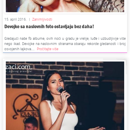
15. april 2016.
|
Zanimljivosti
Devojke sa naslovnih foto ostavljaju bez daha!
Gledajući naše fb albume, ovih noći u gradu je vrelije, luđe i uzbudljivije više
nego ikad. Devojke na naslovnim stranama obaraju rekorde gledanosti i broj
osvojenih lajkova....
Pročitajte više