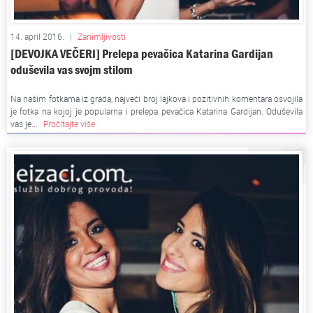
14. april 2016.
|
Zanimljivosti
[DEVOJKA VEČERI] Prelepa pevačica Katarina Gardijan
oduševila vas svojm stilom
Na našim fotkama iz grada, najveći broj lajkova i pozitivnih komentara osvojila
je fotka na kojoj je popularna i prelepa pevačica Katarina Gardijan. Oduševila
vas je...
Pročitajte više