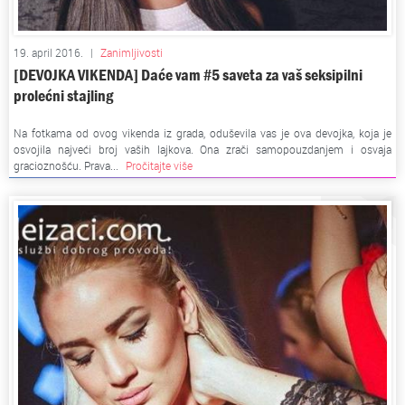
19. april 2016.
|
Zanimljivosti
[DEVOJKA VIKENDA] Daće vam #5 saveta za vaš seksipilni
prolećni stajling
Na fotkama od ovog vikenda iz grada, oduševila vas je ova devojka, koja je
osvojila najveći broj vaših lajkova. Ona zrači samopouzdanjem i osvaja
gracioznošću. Prava...
Pročitajte više