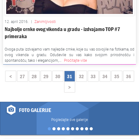
12. april 2016.
|
Zanimljivosti
Najbolje crnke ovog vikenda u gradu - izdvajamo TOP #7
primeraka
Ovoga puta izdvajamo vam najlepše crnke, koje su vas osvojile na fotkama, od
ovog vikenda u gradu. Oduševile su vas kako svojom prirodnošću i
spontanošću, tako i elegancijom,...
Pročitajte više
<
27
28
29
30
31
32
33
34
35
36
>
FOTO GALERIJE
Pogledajte sve galerije