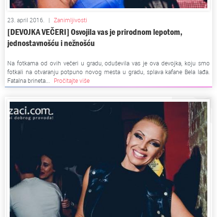
23. april 2016.
|
Zanimljivosti
[DEVOJKA VEČERI] Osvojila vas je prirodnom lepotom,
jednostavnošću i nežnošću
Na fotkama od ovih večeri u gradu, oduševila vas je ova devojka, koju smo
fotkali na otvaranju potpuno novog mesta u gradu, splava kafane Bela lađa.
Fatalna brineta...
Pročitajte više