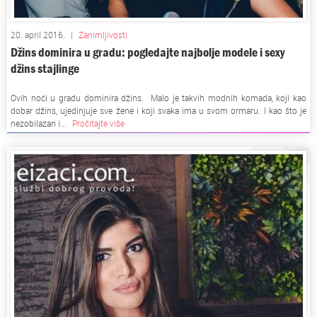
20. april 2016.
|
Zanimljivosti
Džins dominira u gradu: pogledajte najbolje modele i sexy
džins stajlinge
Ovih noći u gradu dominira džins. Malo je takvih modnih komada, koji kao
dobar džins, ujedinjuje sve žene i koji svaka ima u svom ormaru. I kao što je
nezobilazan i...
Pročitajte više