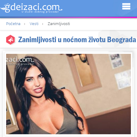
Početna
Vesti
Zanimljivosti
Zanimljivosti u noćnom životu Beograda