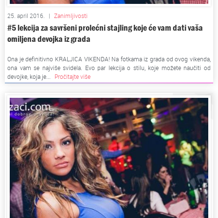
25. april 2016.
|
Zanimljivosti
#5 lekcija za savršeni prolećni stajling koje će vam dati vaša
omiljena devojka iz grada
Ona je definitivno KRALJICA VIKENDA! Na fotkama iz grada od ovog vikenda,
ona vam se najviše svidela. Evo par lekcija o stilu, koje možete naučiti od
devojke, koja je...
Pročitajte više