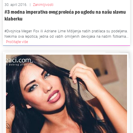
30. april 2016.
|
Zanimljivosti
#3 modna imperativa ovog proleća po ugledu na našu slavnu
klaberku
#Dvojnica Megan Fox ili Adriane Lime Mišljenja naših pratilaca su podeljena.
Nekima ova lepotica, jedna od vaših omiljenih devojaka na našim fotkama...
Pročitajte više