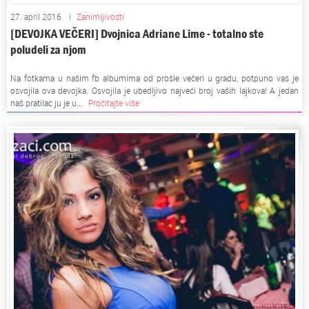
27. april 2016.
|
Zanimljivosti
[DEVOJKA VEČERI] Dvojnica Adriane Lime - totalno ste
poludeli za njom
Na fotkama u našim fb albumima od prošle večeri u gradu, potpuno vas je
osvojila ova devojka. Osvojila je ubedljivo najveći broj vaših lajkova! A jedan
naš pratilac ju je u...
Pročitajte više