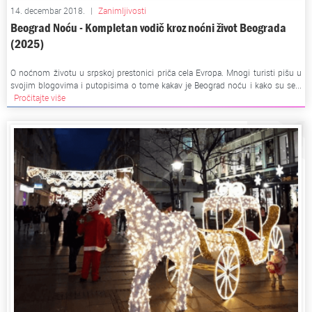
14. decembar 2018.
|
Zanimljivosti
Beograd Noću - Kompletan vodič kroz noćni život Beograda
(2025)
O noćnom životu u srpskoj prestonici priča cela Evropa. Mnogi turisti pišu u
svojim blogovima i putopisima o tome kakav je Beograd noću i kako su se...
Pročitajte više