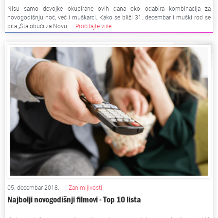
Nisu samo devojke okupirane ovih dana oko odabira kombinacija za
novogodišnju noć, već i muškarci. Kako se bliži 31. decembar i muški rod se
pita „Šta obući za Novu...
Pročitajte više
05. decembar 2018.
|
Zanimljivosti
Najbolji novogodišnji filmovi - Top 10 lista