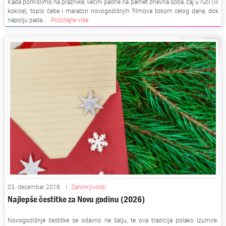
Kada pomislimo na praznike, većini padne na pamet dnevna soba, čaj u ruci (ili
kokice), toplo ćebe i maraton novogodišnjih filmova tokom celog dana, dok
napolju pada...
Pročitajte više
03. decembar 2018.
|
Zanimljivosti
Najlepše čestitke za Novu godinu (2026)
Novogodišnje čestitke se odavno ne šalju, te ova tradicija polako izumire.