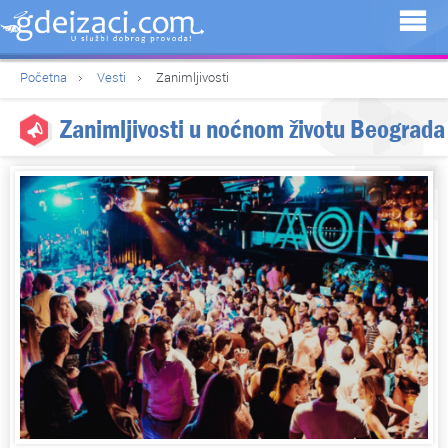
Početna
Vesti
Zanimljivosti
Zanimljivosti u noćnom životu Beograda