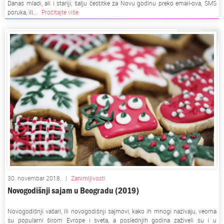
Danas mladi, ali i stariji, šalju čestitke za Novu godinu preko email-ova, SMS
poruka, ili...
Pročitajte više
30. novembar 2018.
|
Zanimljivosti
Novogodišnji sajam u Beogradu (2019)
Novogodišnji vašari, ili novogodišnji sajmovi, kako ih mnogi nazivaju, veoma
su popularni širom Evrope i sveta, a poslednjih godina zaživeli su i u