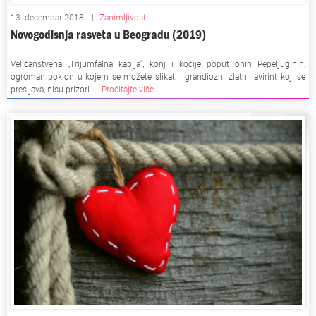
13. decembar 2018.
|
Zanimljivosti
Novogodisnja rasveta u Beogradu (2019)
Veličanstvena „Trijumfalna kapija", konj i kočije poput onih Pepeljuginih,
ogroman poklon u kojem se možete slikati i grandiozni zlatni lavirint koji se
presijava, nisu prizori...
Pročitajte više