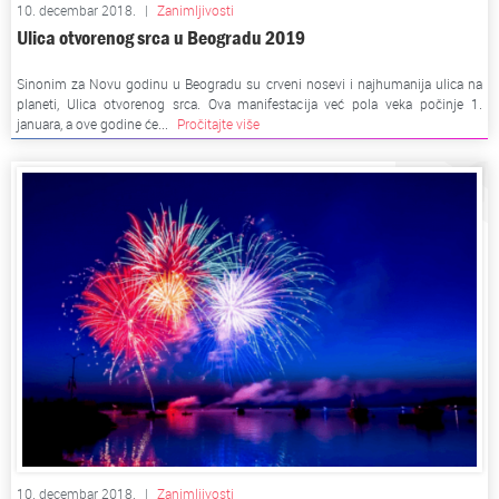
10. decembar 2018.
|
Zanimljivosti
Ulica otvorenog srca u Beogradu 2019
Sinonim za Novu godinu u Beogradu su crveni nosevi i najhumanija ulica na
planeti, Ulica otvorenog srca. Ova manifestacija već pola veka počinje 1.
januara, a ove godine će...
Pročitajte više
10. decembar 2018.
|
Zanimljivosti