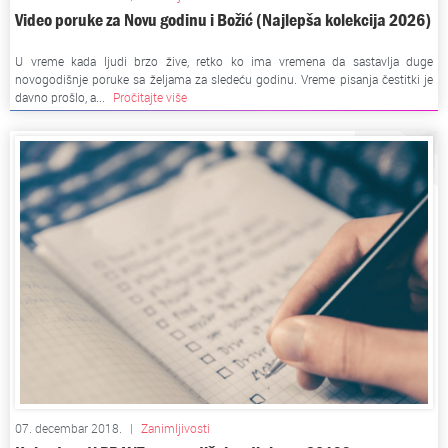
Video poruke za Novu godinu i Božić (Najlepša kolekcija 2026)
U vreme kada ljudi brzo žive, retko ko ima vremena da sastavlja duge
novogodišnje poruke sa željama za sledeću godinu. Vreme pisanja čestitki je
davno prošlo, a...
Pročitajte više
07. decembar 2018.
|
Zanimljivosti