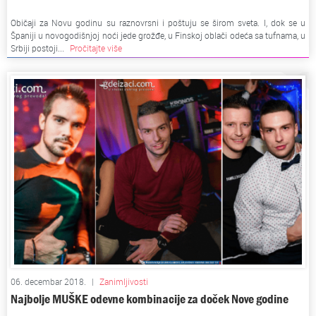
Običaji za Novu godinu su raznovrsni i poštuju se širom sveta. I, dok se u
Španiji u novogodišnjoj noći jede grožđe, u Finskoj oblači odeća sa tufnama, u
Srbiji postoji...
Pročitajte više
06. decembar 2018.
|
Zanimljivosti
Najbolje MUŠKE odevne kombinacije za doček Nove godine