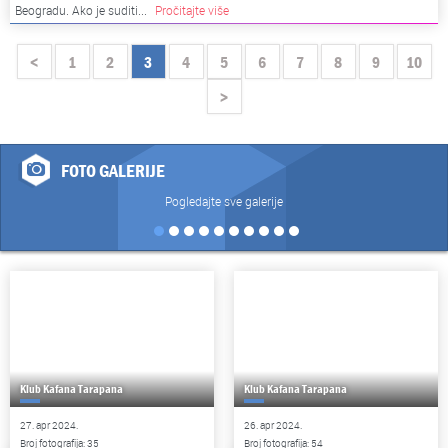
Beogradu. Ako je suditi...
Pročitajte više
<
1
2
3
4
5
6
7
8
9
10
>
FOTO GALERIJE
Pogledajte sve galerije
Klub Kafana Tarapana
Klub Kafana Tarapana
27. apr 2024.
26. apr 2024.
Broj fotografija: 35
Broj fotografija: 54