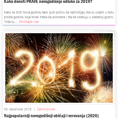
Kako doneti PRAVE novogodišnje odluke za 2019?
Kako se bliži Nova godina, tako ljudi počnu da razmišljaju šta su uradili u toku
prošle godine, koje stvari treba da promene i šta da očekuju u sledećoj godini.
"Više ću...
Pročitajte više
06. decembar 2018.
|
Zanimljivosti
Najpopularniji novogodišnji običaji i verovanja (2026)