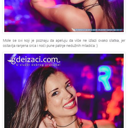
Mole se svi koji je poznaju da apeluju da više ne izlazi ovako slatka, jer
ostavlja ranjena srca i noći pune patnje nedužnih mladića :)