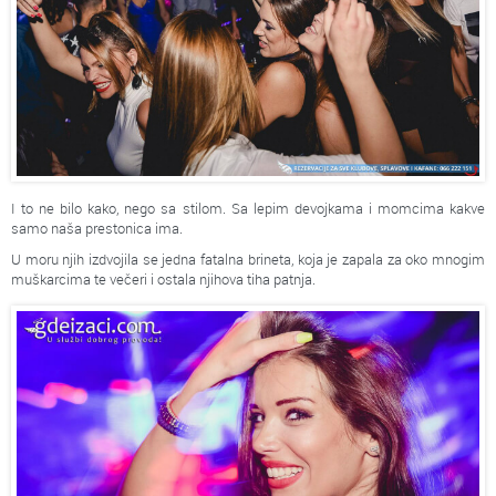
I to ne bilo kako, nego sa stilom. Sa lepim devojkama i momcima kakve
samo naša prestonica ima.
U moru njih izdvojila se jedna fatalna brineta, koja je zapala za oko mnogim
muškarcima te večeri i ostala njihova tiha patnja.