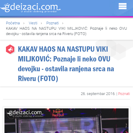
Početna
Vesti
Poznati
KAKAV HAOS NA NASTUPU VIKI MILJKOVIĆ: Poznaje li neko OVU
devojku - ostavila ranjena srca na Riveru (FOTO)
KAKAV HAOS NA NASTUPU VIKI
MILJKOVIĆ: Poznaje li neko OVU
devojku - ostavila ranjena srca na
Riveru (FOTO)
26. septembar 2016. |
Poznati