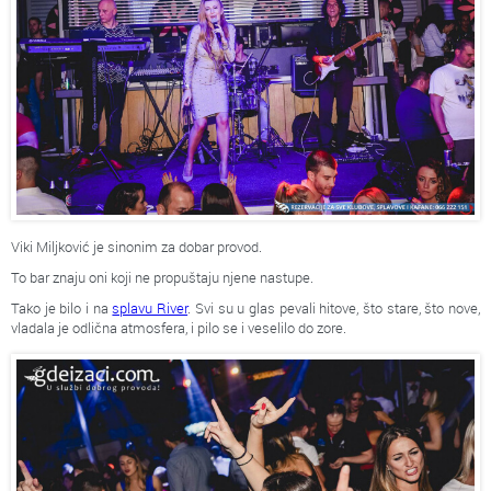
Viki Miljković je sinonim za dobar provod.
To bar znaju oni koji ne propuštaju njene nastupe.
Tako je bilo i na
splavu River
. Svi su u glas pevali hitove, što stare, što nove,
vladala je odlična atmosfera, i pilo se i veselilo do zore.