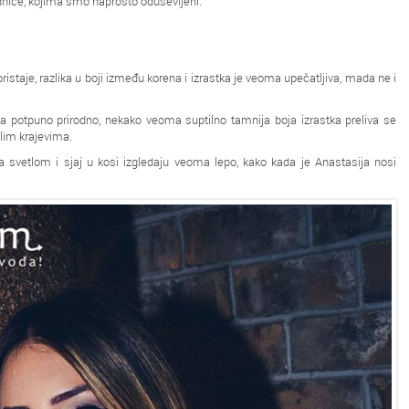
nice, kojima smo naprosto oduševljeni:
ristaje, razlika u boji između korena i izrastka je veoma upečatljiva, mada ne i
da potpuno prirodno, nekako veoma suptilno tamnija boja izrastka preliva se
tlim krajevima.
 svetlom i sjaj u kosi izgledaju veoma lepo, kako kada je Anastasija nosi