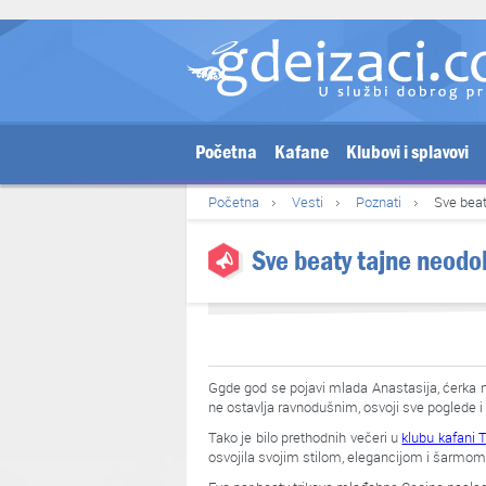
Početna
Kafane
Klubovi i splavovi
Početna
Vesti
Poznati
Sve beat
Sve beaty tajne neodo
Ggde god se pojavi mlada Anastasija, ćerka n
ne ostavlja ravnodušnim, osvoji sve poglede 
Tako je bilo prethodnih večeri u
klubu kafani 
osvojila svojim stilom, elegancijom i šarmom