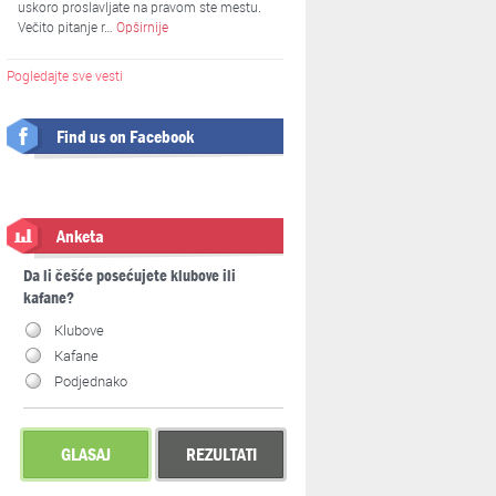
uskoro proslavljate na pravom ste mestu.
Večito pitanje r…
Opširnije
Pogledajte sve vesti
Find us on Facebook
Anketa
Da li češće posećujete klubove ili
kafane?
Klubove
Kafane
Podjednako
GLASAJ
REZULTATI