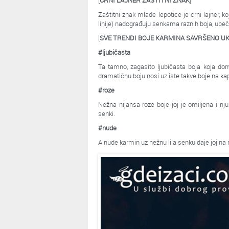
[
CRNI LAJNER ZAŠTITNI ZNAK
]
Zaštitni znak mlade lepotice je crni lajner, k
linije) nadograđuju senkama raznih boja, upeč
[
SVE TRENDI BOJE KARMINA SAVRŠENO 
#ljubičasta
Ta tamno, zagasito ljubičasta boja koja dom
dramatičnu boju nosi uz iste takve boje na ka
#roze
Nežna nijansa roze boje joj je omiljena i nj
senki.
#nude
A nude karmin uz nežnu lila senku daje joj n