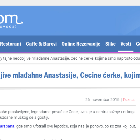
Restorani
Caffe & Barovi
Online Rezervacije
Slike
Vesti
G
y tajne neodoljive mlađahne Anastasije, Cecine ćerke, kojima smo naprosto odu
ljive mlađahne Anastasije, Cecine ćerke, koji
26. novembar 2015. |
Poznati
aše proslavljene, legendarne pevačice Cece, uvek je u centru pažnje i ni koga
i uzdahe muškog dela gostiju.
Tarapana
, gde smo ufotkali ovu lepoticu, koja nas je ponovo, po ko zna koji put,
.