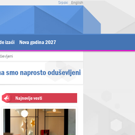
Srpski
English
de izaći
Nova godina 2027
ševljeni
ma smo naprosto oduševljeni
Najnovije vesti