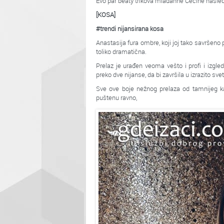
Evo par beaty trikova mlađahne Cecine nasled
[KOSA]
#trendi nijansirana kosa
Anastasija fura ombre, koji joj tako savršeno p
toliko dramatična.
Prelaz je urađen veoma vešto i profi i izgle
preko dve nijanse, da bi završila u izrazito sve
Sve ove boje nežnog prelaza od tamnijeg ka
puštenu ravno,