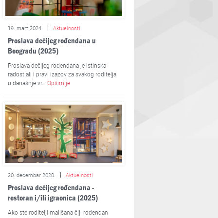
19. mart 2024.
Aktuelnosti
Proslava dečijeg rođendana u
Beogradu (2025)
Proslava dečijeg rođendana je istinska
radost ali i pravi izazov za svakog roditelja
u današnje vr…
Opširnije
20. decembar 2020.
Aktuelnosti
Proslava dečijeg rođendana -
restoran i/ili igraonica (2025)
Ako ste roditelji mališana čiji rođendan