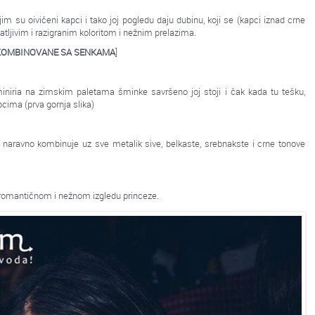
ojim su oivičeni kapci i tako joj pogledu daju dubinu, koji se (kapci iznad crne
atljivim i razigranim koloritom i nežnim prelazima.
UKOMBINOVANE SA SENKAMA
]
iniria na zimskim paletama šminke savršeno joj stoji i čak kada tu tešku,
pcima (prva gornja slika)
u naravno kombinuje uz sve metalik sive, belkaste, srebnakste i crne tonove
a romantičnom i nežnom izgledu princeze.