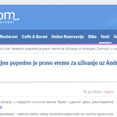
Restorani
Caffe & Barovi
Online Rezervacije
Slike
Vesti
G
va čula: Nedeljno popodne je pravo vreme za uživanje uz Andrijanu Zimonjić u vaš
ljno popodne je pravo vreme za uživanje uz And
19. jun 2020. |
Najave
 uživanju u najlepšim zvucima klavira, flaute i sjajnom glasu presimpatične
di
.
 povetarac i zelenilo bašte našeg restorana prepustite se čarima najukusnije