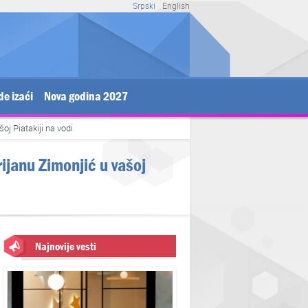
Srpski
English
de izaći
Nova godina 2027
oj Piatakiji na vodi
rijanu Zimonjić u vašoj
Najnovije vesti