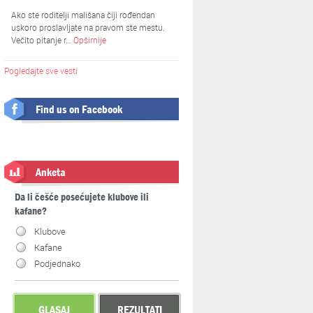
Ako ste roditelji mališana čiji rođendan
uskoro proslavljate na pravom ste mestu.
Večito pitanje r…
Opširnije
Pogledajte sve vesti
Find us on Facebook
Anketa
Da li češće posećujete klubove ili
kafane?
Klubove
Kafane
Podjednako
GLASAJ
REZULTATI