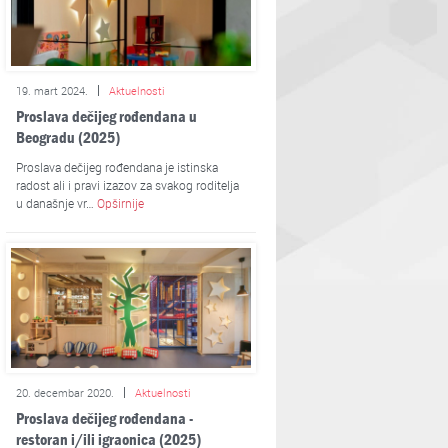
19. mart 2024.
Aktuelnosti
Proslava dečijeg rođendana u
Beogradu (2025)
Proslava dečijeg rođendana je istinska
radost ali i pravi izazov za svakog roditelja
u današnje vr…
Opširnije
20. decembar 2020.
Aktuelnosti
Proslava dečijeg rođendana -
restoran i/ili igraonica (2025)