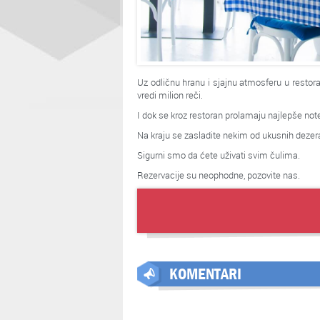
Uz odličnu hranu i sjajnu atmosferu u restoran
vredi milion reči.
I dok se kroz restoran prolamaju najlepše not
Na kraju se zasladite nekim od ukusnih dezer
Sigurni smo da ćete uživati svim čulima.
Rezervacije su neophodne, pozovite nas.
KOMENTARI