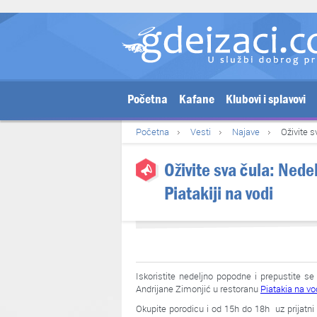
Početna
Kafane
Klubovi i splavovi
Početna
Vesti
Najave
Oživite s
Oživite sva čula: Nede
Piatakiji na vodi
Iskoristite nedeljno popodne i prepustite se
Andrijane Zimonjić u restoranu
Piatakia na vo
Okupite porodicu i od 15h do 18h uz prijatni