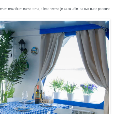
jenim muzičkim numerama, a lepo vreme je tu da učini da ovo bude popodne