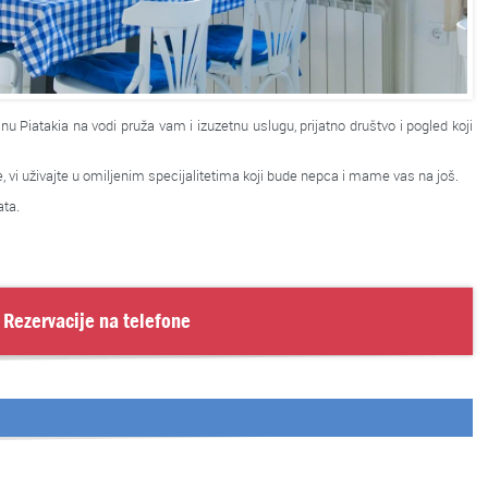
u Piatakia na vodi pruža vam i izuzetnu uslugu, prijatno društvo i pogled koji
e, vi uživajte u omiljenim specijalitetima koji bude nepca i mame vas na još.
ata.
Rezervacije na telefone