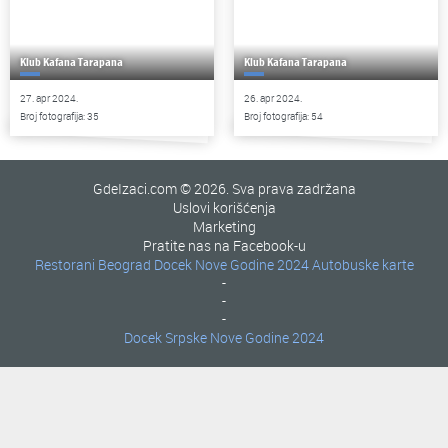
Klub Kafana Tarapana
Klub Kafana Tarapana
27. apr 2024.
26. apr 2024.
Broj fotografija: 35
Broj fotografija: 54
GdeIzaci.com © 2026. Sva prava zadržana
Uslovi korišćenja
Marketing
Pratite nas na Facebook-u
Restorani Beograd
Docek Nove Godine 2024
Autobuske karte
-
-
-
Docek Srpske Nove Godine 2024