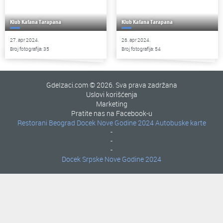
Klub Kafana Tarapana
Klub Kafana Tarapana
27. apr 2024.
26. apr 2024.
Broj fotografija: 35
Broj fotografija: 54
GdeIzaci.com © 2026. Sva prava zadržana
Uslovi korišćenja
Marketing
Pratite nas na Facebook-u
Restorani Beograd
Docek Nove Godine 2024
Autobuske karte
-
-
-
Docek Srpske Nove Godine 2024