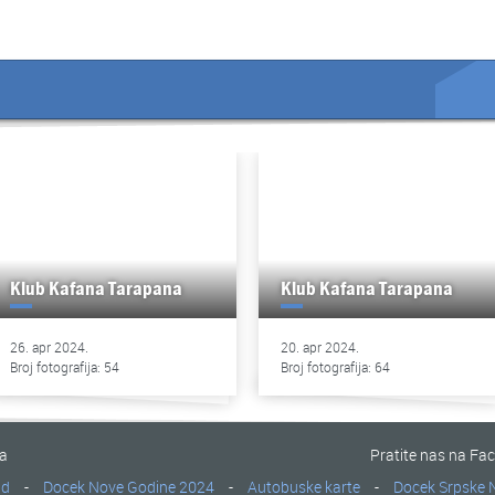
Klub Kafana Tarapana
Klub Kafana Tarapana
26. apr 2024.
20. apr 2024.
Broj fotografija: 54
Broj fotografija: 64
na
Pratite nas na Fa
ad
-
Docek Nove Godine 2024
-
Autobuske karte
-
Docek Srpske 