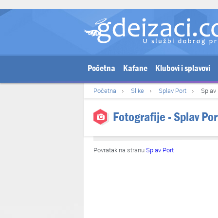
Početna
Kafane
Klubovi i splavovi
Početna
Slike
Splav Port
Splav 
Fotografije - Splav Po
Povratak na stranu
Splav Port