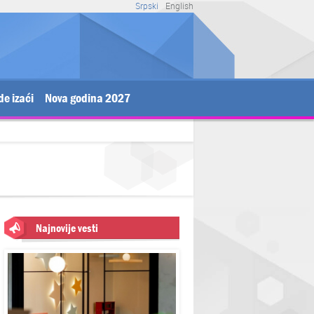
Srpski
English
de izaći
Nova godina 2027
Najnovije vesti