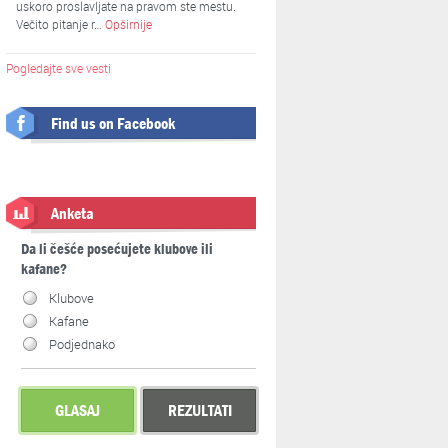
uskoro proslavljate na pravom ste mestu.
Večito pitanje r…
Opširnije
Pogledajte sve vesti
Find us on Facebook
Anketa
Da li češće posećujete klubove ili
kafane?
Klubove
Kafane
Podjednako
GLASAJ
REZULTATI