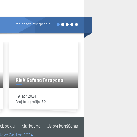
Pogledajte sve galerije
Klub Kafana Tarapana
Klub Kafana Tarapan
19. apr 2024.
13. apr 2024.
Broj fotografija: 52
Broj fotografija: 49
cebook-u
Marketing
Uslovi korišćenja
Nove Godine 2024