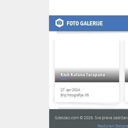
FOTO GALERIJE
Klub Kafana Tarapana
27. apr 2024.
Broj fotografija: 35
GdeIzaci.com © 2026. Sva prava zadrža
Restorani Beogr