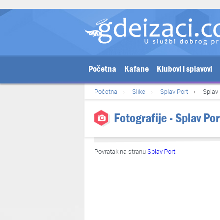
Početna
Kafane
Klubovi i splavovi
Početna
Slike
Splav Port
Splav 
Fotografije - Splav Po
Povratak na stranu
Splav Port