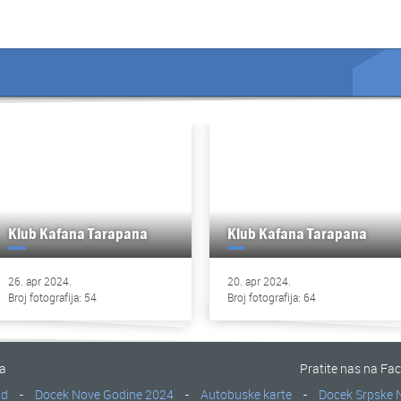
Klub Kafana Tarapana
Klub Kafana Tarapana
26. apr 2024.
20. apr 2024.
Broj fotografija: 54
Broj fotografija: 64
na
Pratite nas na Fa
ad
-
Docek Nove Godine 2024
-
Autobuske karte
-
Docek Srpske 