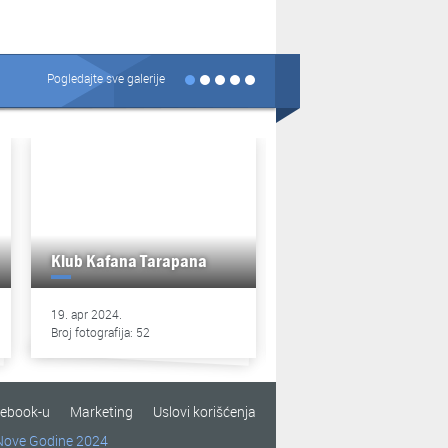
Pogledajte sve galerije
Klub Kafana Tarapana
Klub Kafana Tarapan
19. apr 2024.
13. apr 2024.
Broj fotografija: 52
Broj fotografija: 49
cebook-u
Marketing
Uslovi korišćenja
Nove Godine 2024