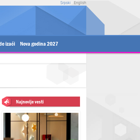
Srpski
English
de izaći
Nova godina 2027
Najnovije vesti