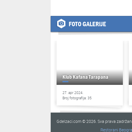
FOTO GALERIJE
Klub Kafana Tarapana
27. apr 2024.
Broj fotografija: 35
GdeIzaci.com © 2026. Sva prava zadrža
Restorani Beogr