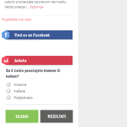
uskoro proslavljate na pravom ste mestu.
Večito pitanje r…
Opširnije
Pogledajte sve vesti
Find us on Facebook
Anketa
Da li češće posećujete klubove ili
kafane?
Klubove
Kafane
Podjednako
GLASAJ
REZULTATI