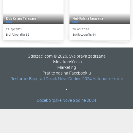
Klub Kafana Tarapana
Klub Kafana Tarapana
27. apr 2024.
26. apr 2024.
Broj fotografija: 35
Broj fotografija: 54
GdeIzaci.com © 2026. Sva prava zadržana
Uslovi korišćenja
Marketing
Pratite nas na Facebook-u
Restorani Beograd
Docek Nove Godine 2024
Autobuske karte
-
-
-
Docek Srpske Nove Godine 2024