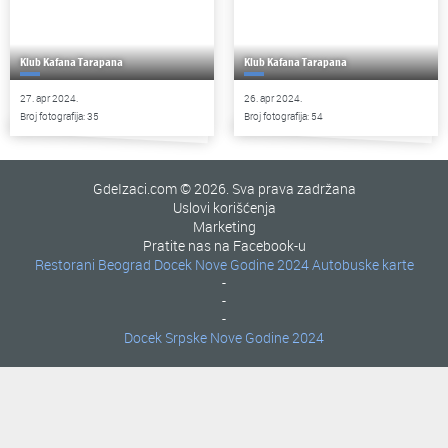
Klub Kafana Tarapana
Klub Kafana Tarapana
27. apr 2024.
26. apr 2024.
Broj fotografija: 35
Broj fotografija: 54
GdeIzaci.com © 2026. Sva prava zadržana
Uslovi korišćenja
Marketing
Pratite nas na Facebook-u
Restorani Beograd
Docek Nove Godine 2024
Autobuske karte
-
-
-
Docek Srpske Nove Godine 2024