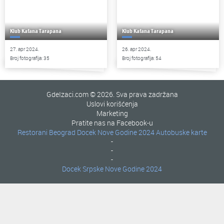
Klub Kafana Tarapana
Klub Kafana Tarapana
27. apr 2024.
26. apr 2024.
Broj fotografija: 35
Broj fotografija: 54
GdeIzaci.com © 2026. Sva prava zadržana
Uslovi korišćenja
Marketing
Pratite nas na Facebook-u
Restorani Beograd
Docek Nove Godine 2024
Autobuske karte
-
-
-
Docek Srpske Nove Godine 2024