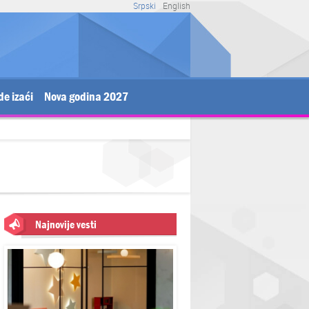
Srpski
English
de izaći
Nova godina 2027
Najnovije vesti