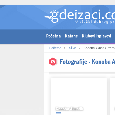
Početna
Kafane
Klubovi i splavovi
Početna
Slike
Konoba Akustik Pre
Fotografije - Konoba 
Konoba Akustik