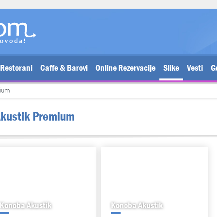
Restorani
Caffe & Barovi
Online Rezervacije
Slike
Vesti
G
mium
Akustik Premium
Konoba Akustik
Konoba Akustik