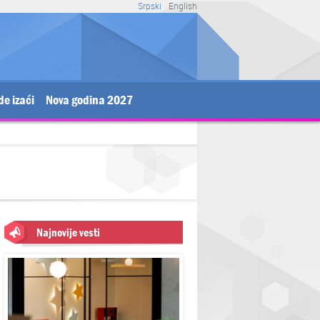
Srpski
English
de izaći
Nova godina 2027
Najnovije vesti