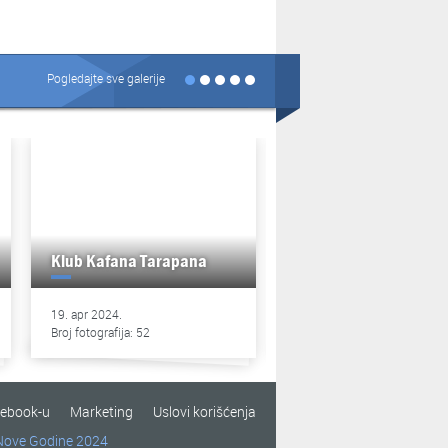
Pogledajte sve galerije
Klub Kafana Tarapana
Klub Kafana Tarapan
19. apr 2024.
13. apr 2024.
Broj fotografija: 52
Broj fotografija: 49
cebook-u
Marketing
Uslovi korišćenja
Nove Godine 2024