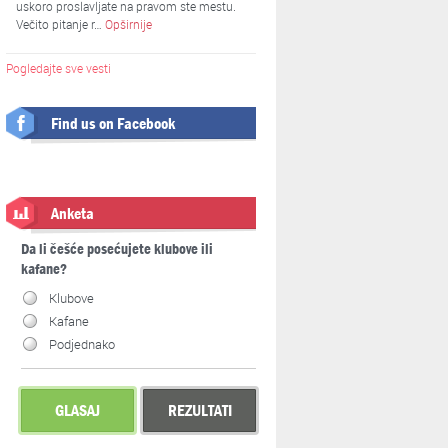
uskoro proslavljate na pravom ste mestu.
Večito pitanje r…
Opširnije
Pogledajte sve vesti
Find us on Facebook
Anketa
Da li češće posećujete klubove ili
kafane?
Klubove
Kafane
Podjednako
GLASAJ
REZULTATI