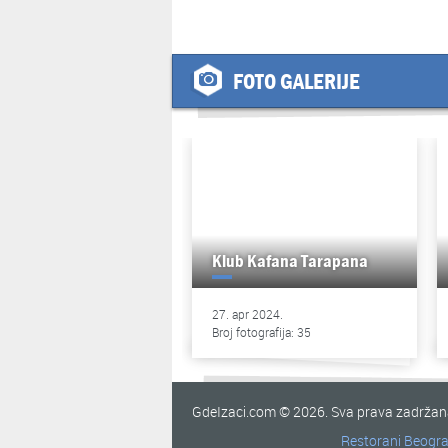
FOTO GALERIJE
Klub Kafana Tarapana
27. apr 2024.
Broj fotografija: 35
GdeIzaci.com © 2026. Sva prava zadrža
Restorani Beogr