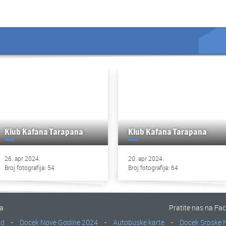
Klub Kafana Tarapana
Klub Kafana Tarapana
26. apr 2024.
20. apr 2024.
Broj fotografija: 54
Broj fotografija: 64
na
Pratite nas na Fa
ad
-
Docek Nove Godine 2024
-
Autobuske karte
-
Docek Srpske 