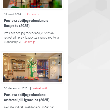
19. mart 2024.
Aktuelnosti
Proslava dečijeg rođendana u
Beogradu (2025)
Proslava dečijeg rođendana je istinska
radost ali i pravi izazov za svakog roditelja
u današnje vr…
Opširnije
20. decembar 2020.
Aktuelnosti
Proslava dečijeg rođendana -
restoran i/ili igraonica (2025)
Ako ste roditelji mališana čiji rođendan