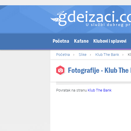
Početna
Kafane
Klubovi i splavovi
Početna
Slike
Klub The Bank
K
Fotografije - Klub The
Povratak na stranu
Klub The Bank