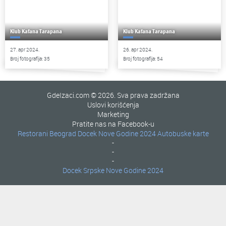
Klub Kafana Tarapana
Klub Kafana Tarapana
27. apr 2024.
26. apr 2024.
Broj fotografija: 35
Broj fotografija: 54
GdeIzaci.com © 2026. Sva prava zadržana
Uslovi korišćenja
Marketing
Pratite nas na Facebook-u
Restorani Beograd
Docek Nove Godine 2024
Autobuske karte
-
-
-
Docek Srpske Nove Godine 2024