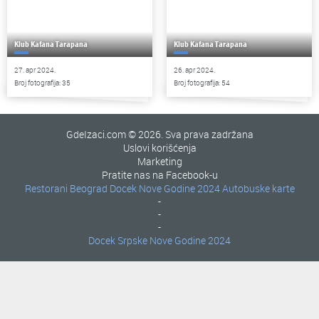
Klub Kafana Tarapana
Klub Kafana Tarapana
27. apr 2024.
26. apr 2024.
Broj fotografija: 35
Broj fotografija: 54
GdeIzaci.com © 2026. Sva prava zadržana
Uslovi korišćenja
Marketing
Pratite nas na Facebook-u
Restorani Beograd
Docek Nove Godine 2024
Autobuske karte
-
-
-
Docek Srpske Nove Godine 2024