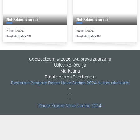
Klub Kafana Tarapana
Klub Kafana Tarapana
27. apr 2024.
26. apr 2024.
Broj fotografija: 35
Broj fotografija: 54
GdeIzaci.com © 2026. Sva prava zadržana
Uslovi korišćenja
Marketing
Pratite nas na Facebook-u
Restorani Beograd
Docek Nove Godine 2024
Autobuske karte
-
-
-
Docek Srpske Nove Godine 2024