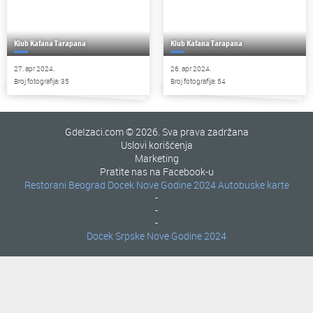
Klub Kafana Tarapana
Klub Kafana Tarapana
27. apr 2024.
26. apr 2024.
Broj fotografija: 35
Broj fotografija: 54
GdeIzaci.com © 2026. Sva prava zadržana
Uslovi korišćenja
Marketing
Pratite nas na Facebook-u
Restorani Beograd
Docek Nove Godine 2024
Autobuske karte
-
-
-
Docek Srpske Nove Godine 2024