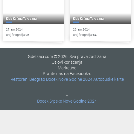
Klub Kafana Tarapana
Klub Kafana Tarapana
27. apr 2024.
26. apr 2024.
Broj fotografija: 35
Broj fotografija: 54
GdeIzaci.com © 2026. Sva prava zadržana
Uslovi korišćenja
Marketing
Pratite nas na Facebook-u
Restorani Beograd
Docek Nove Godine 2024
Autobuske karte
-
-
-
Docek Srpske Nove Godine 2024