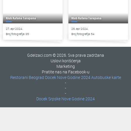
Klub Kafana Tarapana
Klub Kafana Tarapana
27. apr 2024.
26. apr 2024.
Broj fotografija: 35
Broj fotografija: 54
GdeIzaci.com © 2026. Sva prava zadržana
Uslovi korišćenja
Marketing
Pratite nas na Facebook-u
Restorani Beograd
Docek Nove Godine 2024
Autobuske karte
-
-
-
Docek Srpske Nove Godine 2024