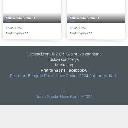
Klub Kafana Tarapana
Klub Kafana Tarapana
27. apr 2024.
26. apr 2024.
Broj fotografija: 35
Broj fotografija: 54
GdeIzaci.com © 2026. Sva prava zadržana
Uslovi korišćenja
Marketing
Pratite nas na Facebook-u
Restorani Beograd
Docek Nove Godine 2024
Autobuske karte
-
-
-
Docek Srpske Nove Godine 2024