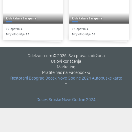
Klub Kafana Tarapana
Klub Kafana Tarapana
27. apr 2024.
26. apr 2024.
Broj fotografija: 35
Broj fotografija: 54
GdeIzaci.com © 2026. Sva prava zadržana
Uslovi korišćenja
Marketing
Pratite nas na Facebook-u
Restorani Beograd
Docek Nove Godine 2024
Autobuske karte
-
-
-
Docek Srpske Nove Godine 2024